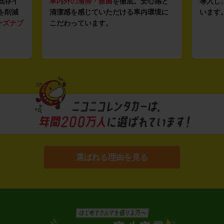
既存イ
車内外の清掃・除菌
を徹底。安心感と
導入し
を削減
清潔感を感じていただける車内環境に
います
ーズナブ
こだわっています。
選ばれる理由を見る