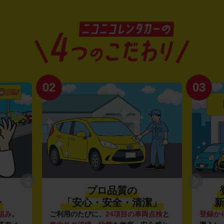
02
03
プロ品質の
〜
「安心・安全・清潔」
新
組み
。
ご利用のたびに、
24項目の車両点検
と
登録か