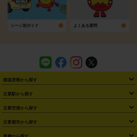
シーン別ガイド
よくある質問
都道府県から探す
・
北海道
・
青森県
・
岩手県
・
宮城県
・
秋田県
・
山形県
主要駅から探す
・
福島県
・
東京都
・
神奈川県
・
埼玉県
・
千葉県
・
茨城県
・
札幌駅
・
仙台駅
・
新宿駅
・
池袋駅
・
渋谷駅
・
東京駅
主要空港から探す
・
栃木県
・
群馬県
・
山梨県
・
愛知県
・
静岡県
・
岐阜県
・
横浜駅
・
川崎駅
・
大宮駅
・
西船橋駅
・
柏駅
・
名古屋駅
・
新千歳空港
・
仙台空港
主要都市から探す
・
長野県
・
新潟県
・
富山県
・
石川県
・
福井県
・
大阪府
・
大阪駅
・
難波駅
・
三宮駅
・
京都駅
・
広島駅
・
博多駅
・
成田空港
・
羽田空港
・
兵庫県
・
京都府
・
滋賀県
・
和歌山県
・
奈良県
・
三重県
・
札幌市
・
仙台市
車種から探す
・
熊本駅
・
那覇空港駅