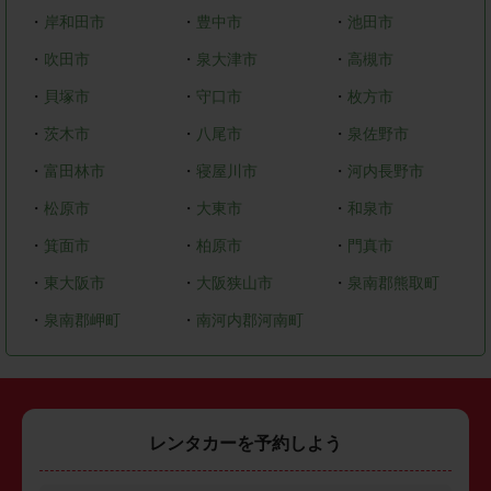
・
岸和田市
・
豊中市
・
池田市
・
吹田市
・
泉大津市
・
高槻市
・
貝塚市
・
守口市
・
枚方市
・
茨木市
・
八尾市
・
泉佐野市
・
富田林市
・
寝屋川市
・
河内長野市
・
松原市
・
大東市
・
和泉市
・
箕面市
・
柏原市
・
門真市
・
東大阪市
・
大阪狭山市
・
泉南郡熊取町
・
泉南郡岬町
・
南河内郡河南町
レンタカーを予約しよう