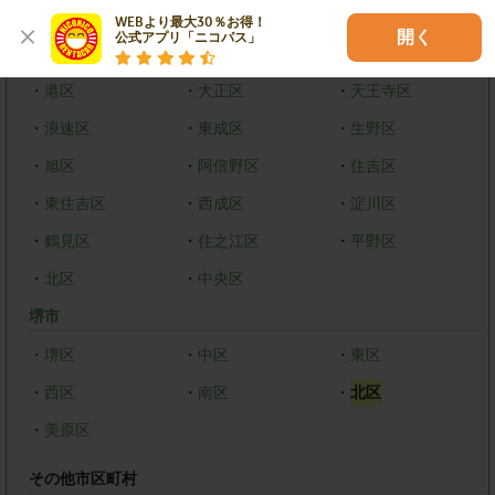
大阪市
WEBより最大30％お得！

開く
公式アプリ「ニコパス」
・
都島区
・
福島区
・
西区
・
港区
・
大正区
・
天王寺区
・
浪速区
・
東成区
・
生野区
・
旭区
・
阿倍野区
・
住吉区
・
東住吉区
・
西成区
・
淀川区
・
鶴見区
・
住之江区
・
平野区
・
北区
・
中央区
堺市
・
堺区
・
中区
・
東区
・
西区
・
南区
・
北区
・
美原区
その他市区町村