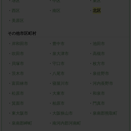
・
堺区
・
中区
・
東区
・
西区
・
南区
・
北区
・
美原区
その他市区町村
・
岸和田市
・
豊中市
・
池田市
・
吹田市
・
泉大津市
・
高槻市
・
貝塚市
・
守口市
・
枚方市
・
茨木市
・
八尾市
・
泉佐野市
・
富田林市
・
寝屋川市
・
河内長野市
・
松原市
・
大東市
・
和泉市
・
箕面市
・
柏原市
・
門真市
・
東大阪市
・
大阪狭山市
・
泉南郡熊取町
・
泉南郡岬町
・
南河内郡河南町