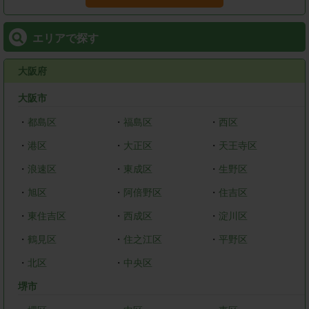
エリアで探す
大阪府
大阪市
・
都島区
・
福島区
・
西区
・
港区
・
大正区
・
天王寺区
・
浪速区
・
東成区
・
生野区
・
旭区
・
阿倍野区
・
住吉区
・
東住吉区
・
西成区
・
淀川区
・
鶴見区
・
住之江区
・
平野区
・
北区
・
中央区
堺市