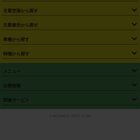
・
福島県
・
東京都
・
神奈川県
・
埼玉県
・
千葉県
・
茨城県
・
札幌駅
・
仙台駅
・
新宿駅
・
池袋駅
・
渋谷駅
・
東京駅
主要空港から探す
・
栃木県
・
群馬県
・
山梨県
・
愛知県
・
静岡県
・
岐阜県
・
横浜駅
・
川崎駅
・
大宮駅
・
西船橋駅
・
柏駅
・
名古屋駅
・
新千歳空港
・
仙台空港
主要都市から探す
・
長野県
・
新潟県
・
富山県
・
石川県
・
福井県
・
大阪府
・
大阪駅
・
難波駅
・
三宮駅
・
京都駅
・
広島駅
・
博多駅
・
成田空港
・
羽田空港
・
兵庫県
・
京都府
・
滋賀県
・
和歌山県
・
奈良県
・
三重県
・
札幌市
・
仙台市
車種から探す
・
熊本駅
・
那覇空港駅
・
中部国際空港セントレア
・
関西国際空港
・
鳥取県
・
島根県
・
岡山県
・
広島県
・
山口県
・
徳島県
・
千葉市
・
さいたま市
・
軽自動車
・
コンパクトカー
・
ステーションワゴン・セダン
特徴から探す
・
大阪国際空港（伊丹空港）
・
神戸空港
・
香川県
・
愛媛県
・
高知県
・
福岡県
・
佐賀県
・
長崎県
・
横浜市
・
川崎市
・
ミニバン・ワンボックス
・
高級ミニバン・ワンボックス
・
SUV
・
岡山空港
・
徳島空港
・
ハイブリッド
・
宅配レンタカー
・
ETCカードレンタル
・
熊本県
・
大分県
・
宮崎県
・
鹿児島県
・
沖縄県
・
相模原市
・
新潟市
メニュー
・
軽トラック・商用バン
・
福岡空港
・
鹿児島空港
・
長期レンタル
・
深夜時間帯レンタル
・
免責補償プラス
・
静岡市
・
浜松市
・
・
トラック・バン
トップページ
・
はじめての方へ
・
ご利用案内
(タウンエースバン、ライトエースバン等)
企業情報
・
那覇空港
・
パーフェクト補償
・
スタッドレスタイヤ
・
直前予約
・
名古屋市
・
京都市
・
・
トラック・バン
ベストレート保証
・
予約から返却まで
・
・
店舗オリジナル
利用シーン別ガイ
(ハイエースバン・キャラバン等)
・
・
ニコパス(アプリ)
会社概要
・
ニュース
・
国際運転免許証
・
フランチャイズ募集
・
営業時間外返却サービス
・
個人情報保護
関連サービス
・
大阪市
・
堺市
ド
・
・
レッカー搬送サービス
カスタマーハラスメントに対する基本方針
・
神戸市
・
岡山市
・
・
車種・料金
カーリースなら「定額ニコノリパック」
・
店舗を探す
・
キャンペーン
© NICONICO RENT A CAR
・
特定商取引法に基づく表記
・
旅行業約款
・
広島市
・
北九州市
・
・
会員特典
超短期カーリースの「ニコリース」
・
選ばれる理由
・
安心・安全への取
り組み
・
福岡市
・
熊本市
・
清潔・快適な車内
・
徹底した車両点検
・
新しいクルマ