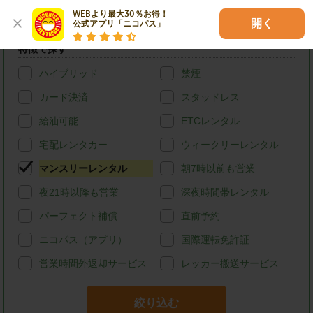
(ハイエースバン・キャラバン等)
WEBより最大30％お得！

店舗オリジナル
開く
公式アプリ「ニコパス」
特徴で探す
ハイブリッド
禁煙
カード決済
スタッドレス
給油可能
ETCレンタル
宅配レンタカー
ウィークリーレンタル
マンスリーレンタル
朝7時以前も営業
夜21時以降も営業
深夜時間帯レンタル
パーフェクト補償
直前予約
ニコパス（アプリ）
国際運転免許証
営業時間外返却サービス
レッカー搬送サービス
絞り込む