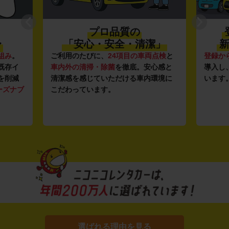
プロ品質の
〜
「安心・安全・清潔」
新
組み
。
ご利用のたびに、
24項目の車両点検
と
登録か
既存イ
車内外の清掃・除菌
を徹底。安心感と
導入し
を削減
清潔感を感じていただける車内環境に
います
ーズナブ
こだわっています。
選ばれる理由を見る