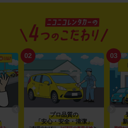
02
03
プロ品質の
〜
「安心・安全・清潔」
新