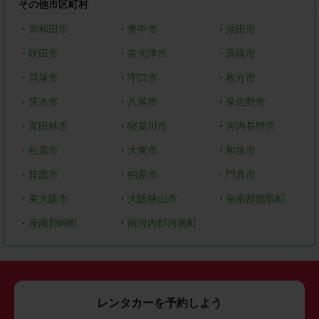
その他市区町村
・
岸和田市
・
豊中市
・
池田市
・
吹田市
・
泉大津市
・
高槻市
・
貝塚市
・
守口市
・
枚方市
・
茨木市
・
八尾市
・
泉佐野市
・
富田林市
・
寝屋川市
・
河内長野市
・
松原市
・
大東市
・
和泉市
・
箕面市
・
柏原市
・
門真市
・
東大阪市
・
大阪狭山市
・
泉南郡熊取町
・
泉南郡岬町
・
南河内郡河南町
レンタカーを予約しよう