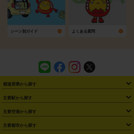
シーン別ガイド
よくある質問
都道府県から探す
・
北海道
・
青森県
・
岩手県
・
宮城県
・
秋田県
・
山形県
主要駅から探す
・
福島県
・
東京都
・
神奈川県
・
埼玉県
・
千葉県
・
茨城県
・
札幌駅
・
仙台駅
・
新宿駅
・
池袋駅
・
渋谷駅
・
東京駅
主要空港から探す
・
栃木県
・
群馬県
・
山梨県
・
愛知県
・
静岡県
・
岐阜県
・
横浜駅
・
川崎駅
・
大宮駅
・
西船橋駅
・
柏駅
・
名古屋駅
・
新千歳空港
・
仙台空港
主要都市から探す
・
長野県
・
新潟県
・
富山県
・
石川県
・
福井県
・
大阪府
・
大阪駅
・
難波駅
・
三宮駅
・
京都駅
・
広島駅
・
博多駅
・
成田空港
・
羽田空港