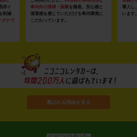
組み
。
ご利用のたびに、
24項目の車両点検
と
登録か
既存イ
車内外の清掃・除菌
を徹底。安心感と
導入し
を削減
清潔感を感じていただける車内環境に
います
ーズナブ
こだわっています。
選ばれる理由を見る