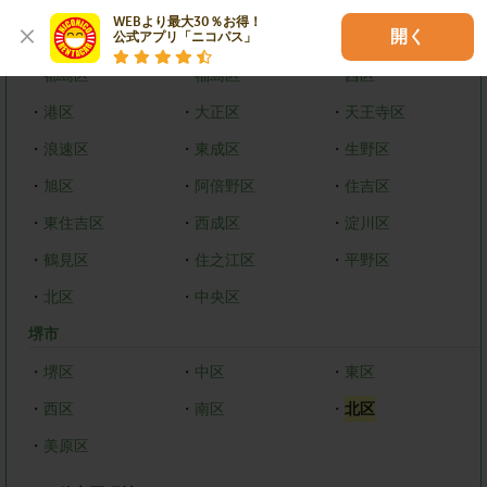
WEBより最大30％お得！

開く
大阪市
公式アプリ「ニコパス」
・
都島区
・
福島区
・
西区
・
港区
・
大正区
・
天王寺区
・
浪速区
・
東成区
・
生野区
・
旭区
・
阿倍野区
・
住吉区
・
東住吉区
・
西成区
・
淀川区
・
鶴見区
・
住之江区
・
平野区
・
北区
・
中央区
堺市
・
堺区
・
中区
・
東区
・
西区
・
南区
・
北区
・
美原区