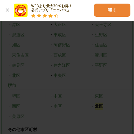
大阪市
WEBより最大30％お得！

開く
公式アプリ「ニコパス」
・
都島区
・
福島区
・
西区
・
港区
・
大正区
・
天王寺区
・
浪速区
・
東成区
・
生野区
・
旭区
・
阿倍野区
・
住吉区
・
東住吉区
・
西成区
・
淀川区
・
鶴見区
・
住之江区
・
平野区
・
北区
・
中央区
堺市
・
堺区
・
中区
・
東区
・
西区
・
南区
・
北区
・
美原区
その他市区町村