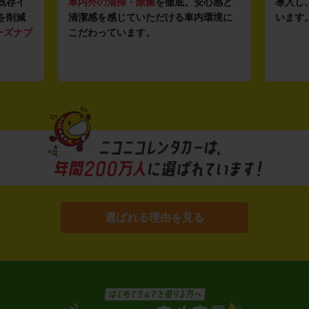
既存イ
車内外の清掃・除菌
を徹底。安心感と
導入し
を削減
清潔感を感じていただける車内環境に
います
ーズナブ
こだわっています。
選ばれる理由を見る