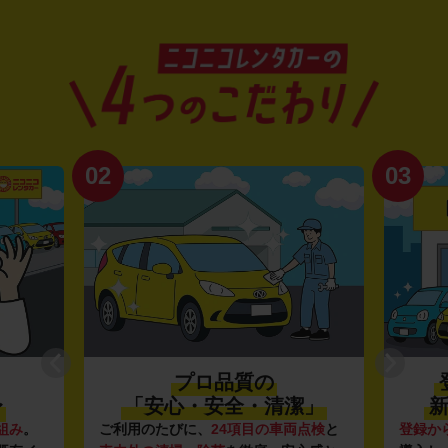
02
03
プロ品質の
〜
「安心・安全・清潔」
新
組み
。
ご利用のたびに、
24項目の車両点検
と
登録か