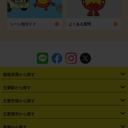
シーン別ガイド
よくある質問
都道府県から探す
・
北海道
・
青森県
・
岩手県
・
宮城県
・
秋田県
・
山形県
主要駅から探す
・
福島県
・
東京都
・
神奈川県
・
埼玉県
・
千葉県
・
茨城県
・
札幌駅
・
仙台駅
・
新宿駅
・
池袋駅
・
渋谷駅
・
東京駅
主要空港から探す
・
栃木県
・
群馬県
・
山梨県
・
愛知県
・
静岡県
・
岐阜県
・
横浜駅
・
川崎駅
・
大宮駅
・
西船橋駅
・
柏駅
・
名古屋駅
・
新千歳空港
・
仙台空港
主要都市から探す
・
長野県
・
新潟県
・
富山県
・
石川県
・
福井県
・
大阪府
・
大阪駅
・
難波駅
・
三宮駅
・
京都駅
・
広島駅
・
博多駅
・
成田空港
・
羽田空港
・
兵庫県
・
京都府
・
滋賀県
・
和歌山県
・
奈良県
・
三重県
・
札幌市
・
仙台市
車種から探す
・
熊本駅
・
那覇空港駅