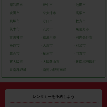
・
岸和田市
・
豊中市
・
池田市
・
吹田市
・
泉大津市
・
高槻市
・
貝塚市
・
守口市
・
枚方市
・
茨木市
・
八尾市
・
泉佐野市
・
富田林市
・
寝屋川市
・
河内長野市
・
松原市
・
大東市
・
和泉市
・
箕面市
・
柏原市
・
門真市
・
東大阪市
・
大阪狭山市
・
泉南郡熊取町
・
泉南郡岬町
・
南河内郡河南町
レンタカーを予約しよう