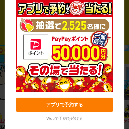
02
03
アプリで予約する
プロ品質の
〜
「安心・安全・清潔」
新
Webで予約を続ける
組み
。
ご利用のたびに、
24項目の車両点検
と
登録か
既存イ
車内外の清掃・除菌
を徹底。安心感と
導入し