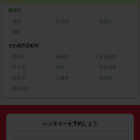
新潟市
・
東区
・
中央区
・
秋葉区
・
西区
その他市区町村
・
長岡市
・
柏崎市
・
新発田市
・
村上市
・
燕市
・
糸魚川市
・
妙高市
・
上越市
・
佐渡市
・
南魚沼市
レンタカーを予約しよう