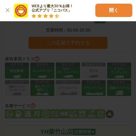
新潟旧市場前店
WEBより最大30％お得！

開く
公式アプリ「ニコパス」
住所：
新潟市中央区上所中2-1-9
地図
営業時間：
05:00-20:00
この店舗で予約する
保有車両クラス
各種サービス
YH紫竹山店