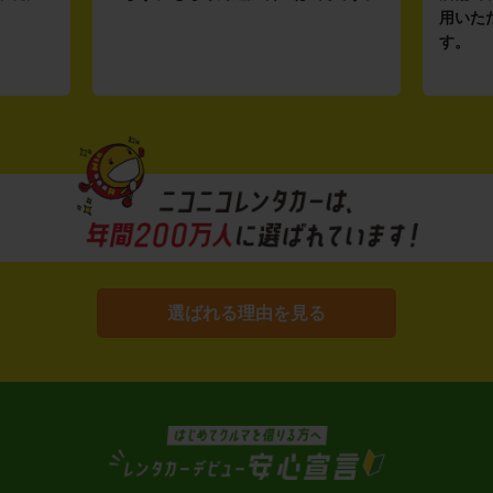
用いた
す。
選ばれる理由を見る