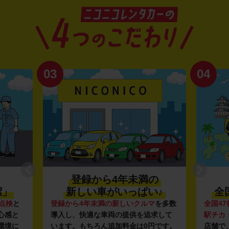
03
04
登録から4年未満の
潔」
新しい車がいっぱい♪
全
点検
と
登録から4年未満の新しいクルマ
を多数
全国47
心感と
導入し、快適な車両の提供を追求して
駅チカ
環境に
います。もちろん追加料金は0円です。
店舗で