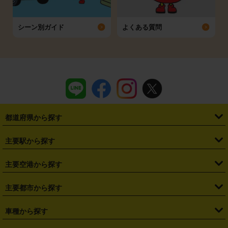
シーン別ガイド
よくある質問
都道府県から探す
・
北海道
・
青森県
・
岩手県
・
宮城県
・
秋田県
・
山形県
主要駅から探す
・
福島県
・
東京都
・
神奈川県
・
埼玉県
・
千葉県
・
茨城県
・
札幌駅
・
仙台駅
・
新宿駅
・
池袋駅
・
渋谷駅
・
東京駅
主要空港から探す
・
栃木県
・
群馬県
・
山梨県
・
愛知県
・
静岡県
・
岐阜県
・
横浜駅
・
川崎駅
・
大宮駅
・
西船橋駅
・
柏駅
・
名古屋駅
・
新千歳空港
・
仙台空港
主要都市から探す
・
長野県
・
新潟県
・
富山県
・
石川県
・
福井県
・
大阪府
・
大阪駅
・
難波駅
・
三宮駅
・
京都駅
・
広島駅
・
博多駅
・
成田空港
・
羽田空港
・
兵庫県
・
京都府
・
滋賀県
・
和歌山県
・
奈良県
・
三重県
・
札幌市
・
仙台市
車種から探す
・
熊本駅
・
那覇空港駅
・
中部国際空港セントレア
・
関西国際空港
・
鳥取県
・
島根県
・
岡山県
・
広島県
・
山口県
・
徳島県
・
千葉市
・
さいたま市