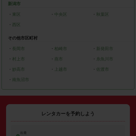
新潟市
・
東区
・
中央区
・
秋葉区
・
西区
その他市区町村
・
長岡市
・
柏崎市
・
新発田市
・
村上市
・
燕市
・
糸魚川市
・
妙高市
・
上越市
・
佐渡市
・
南魚沼市
レンタカーを予約しよう
出発