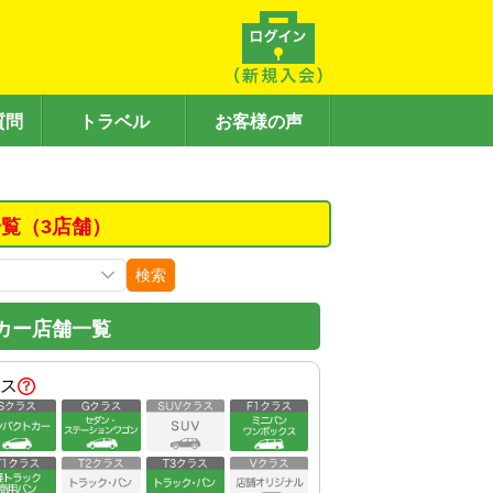
質問
トラベル
お客様の声
覧（3店舗）
検索
カー店舗一覧
ス