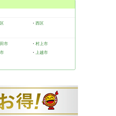
区
・
西区
田市
・
村上市
市
・
上越市