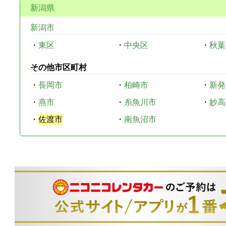
新潟県
新潟市
・
東区
・
中央区
・
秋葉
その他市区町村
・
長岡市
・
柏崎市
・
新発
・
燕市
・
糸魚川市
・
妙高
・
佐渡市
・
南魚沼市