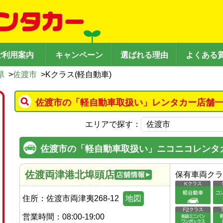
ご利用案内
キャンペーン
選ばれる理由
よくある
県
>
佐渡市
>
Kクラス(軽自動車)
佐渡市の「軽自動車取扱い」レンタカー店舗一
エリアで探す：
佐渡市の「軽自動車取扱い」ニコニコレンタ
佐渡両津港北埠頭店
保有車両クラ
住所：
佐渡市両津夷268-12
地図
営業時間：
08:00-19:00