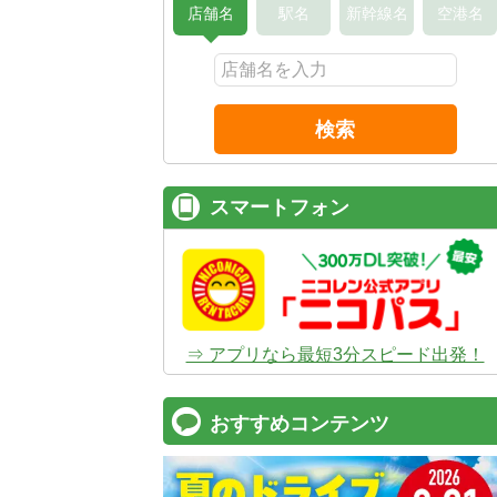
店舗名
駅名
新幹線名
空港名
検索
スマートフォン
⇒ アプリなら最短3分スピード出発！
おすすめコンテンツ