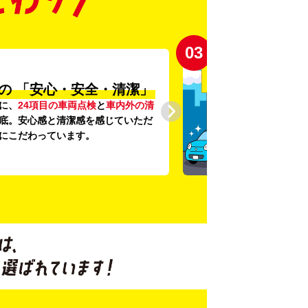
03
の
「安心・安全・清潔」
に、
24項目の車両点検
と
車内外の清
底。安心感と清潔感を感じていただ
にこだわっています。