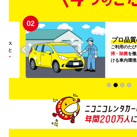
02
円〜
プロ品質
リンス
ご利用のたび
ること
掃・除菌
を徹
う
リー
ける車内環境