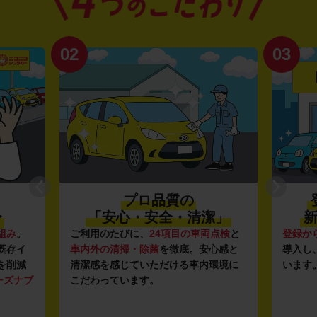
02
03
プロ品質の
〜
「安心・安全・清潔」
新
組み
。
ご利用のたびに、
24項目の車両点検
と
登録か
既存イ
車内外の清掃・除菌
を徹底。安心感と
導入し
を削減
清潔感を感じていただける車内環境に
います
ーズナブ
こだわっています。