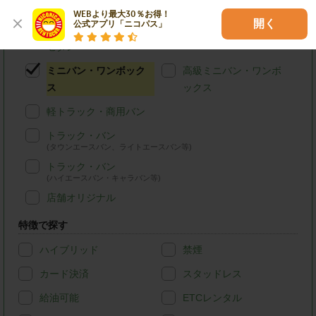
軽自動車
コンパクトカー
WEBより最大30％お得！

開く
公式アプリ「ニコパス」
ステーションワゴン・
SUV
セダン
ミニバン・ワンボック
高級ミニバン・ワンボ
ス
ックス
軽トラック・商用バン
トラック・バン
(タウンエースバン、ライトエースバン等)
トラック・バン
(ハイエースバン・キャラバン等)
店舗オリジナル
特徴で探す
ハイブリッド
禁煙
カード決済
スタッドレス
給油可能
ETCレンタル