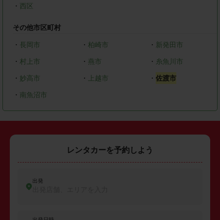
・
西区
その他市区町村
・
長岡市
・
柏崎市
・
新発田市
・
村上市
・
燕市
・
糸魚川市
・
妙高市
・
上越市
・
佐渡市
・
南魚沼市
レンタカーを予約しよう
出発
出発店舗、エリアを入力
出発日時