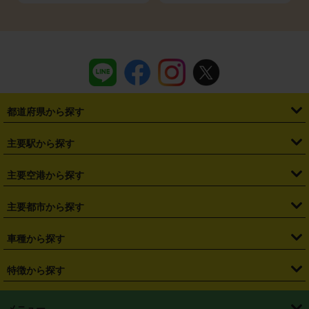
都道府県から探す
・
北海道
・
青森県
・
岩手県
・
宮城県
・
秋田県
・
山形県
主要駅から探す
・
福島県
・
東京都
・
神奈川県
・
埼玉県
・
千葉県
・
茨城県
・
札幌駅
・
仙台駅
・
新宿駅
・
池袋駅
・
渋谷駅
・
東京駅
主要空港から探す
・
栃木県
・
群馬県
・
山梨県
・
愛知県
・
静岡県
・
岐阜県
・
横浜駅
・
川崎駅
・
大宮駅
・
西船橋駅
・
柏駅
・
名古屋駅
・
新千歳空港
・
仙台空港
主要都市から探す
・
長野県
・
新潟県
・
富山県
・
石川県
・
福井県
・
大阪府
・
大阪駅
・
難波駅
・
三宮駅
・
京都駅
・
広島駅
・
博多駅
・
成田空港
・
羽田空港
・
兵庫県
・
京都府
・
滋賀県
・
和歌山県
・
奈良県
・
三重県
・
札幌市
・
仙台市
車種から探す
・
熊本駅
・
那覇空港駅
・
中部国際空港セントレア
・
関西国際空港
・
鳥取県
・
島根県
・
岡山県
・
広島県
・
山口県
・
徳島県
・
千葉市
・
さいたま市
・
軽自動車
・
コンパクトカー
・
ステーションワゴン・セダン
特徴から探す
・
大阪国際空港（伊丹空港）
・
神戸空港
・
香川県
・
愛媛県
・
高知県
・
福岡県
・
佐賀県
・
長崎県
・
横浜市
・
川崎市
・
ミニバン・ワンボックス
・
高級ミニバン・ワンボックス
・
SUV
・
岡山空港
・
徳島空港
・
ハイブリッド
・
宅配レンタカー
・
ETCカードレンタル
・
熊本県
・
大分県
・
宮崎県
・
鹿児島県
・
沖縄県
・
相模原市
・
新潟市