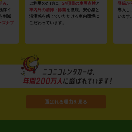
組み
。
ご利用のたびに、
24項目の車両点検
と
登録か
既存イ
車内外の清掃・除菌
を徹底。安心感と
導入し
を削減
清潔感を感じていただける車内環境に
います
ーズナブ
こだわっています。
選ばれる理由を見る