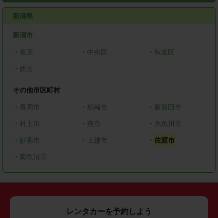
新潟県
新潟市
・
東区
・
中央区
・
秋葉区
・
西区
その他市区町村
・
長岡市
・
柏崎市
・
新発田市
・
村上市
・
燕市
・
糸魚川市
・
妙高市
・
上越市
・
佐渡市
・
南魚沼市
レンタカーを予約しよう