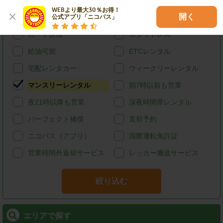
特徴で探す
WEBより最大30％お得！

開く
公式アプリ「ニコパス」
ハイブリッド
禁煙
カード決済
スタッドレス
給油可能
ETCレンタル
宅配レンタカー
ウィークリーレンタル
マンスリーレンタル
朝7時以前も営業
夜21時以降も営業
深夜時間帯レンタル
パーフェクト補償
直前予約
ニコパス（アプリ）
国際運転免許証
営業時間外返却サービス
レッカー搬送サービス
絞り込む
エリアで探す