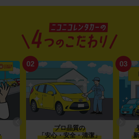
02
03
プロ品質の
〜
「安心・安全・清潔」
新