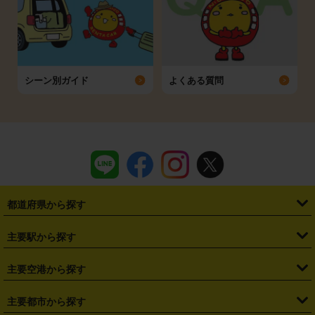
シーン別ガイド
よくある質問
都道府県から探す
・
北海道
・
青森県
・
岩手県
・
宮城県
・
秋田県
・
山形県
主要駅から探す
・
福島県
・
東京都
・
神奈川県
・
埼玉県
・
千葉県
・
茨城県
・
札幌駅
・
仙台駅
・
新宿駅
・
池袋駅
・
渋谷駅
・
東京駅
主要空港から探す
・
栃木県
・
群馬県
・
山梨県
・
愛知県
・
静岡県
・
岐阜県
・
横浜駅
・
川崎駅
・
大宮駅
・
西船橋駅
・
柏駅
・
名古屋駅
・
新千歳空港
・
仙台空港
主要都市から探す
・
長野県
・
新潟県
・
富山県
・
石川県
・
福井県
・
大阪府
・
大阪駅
・
難波駅
・
三宮駅
・
京都駅
・
広島駅
・
博多駅