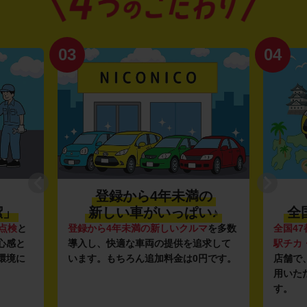
03
04
登録から4年未満の
潔」
新しい車がいっぱい♪
全
点検
と
登録から4年未満の新しいクルマ
を多数
全国47
心感と
導入し、快適な車両の提供を追求して
駅チカ
環境に
います。もちろん追加料金は0円です。
店舗で
用いた
す。