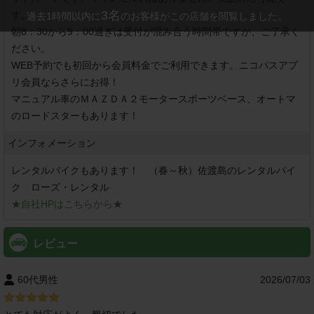
3
名
す。

過去1時間以内に
のお客様がこの店舗を閲覧しました。
朝8：30から9：00過ぎは受付が混み合う時間帯ですが、ご了承く
ださい。

WEB予約でも初回から会員料金でご利用できます。ニコパスアプ
リ会員ならさらにお得！

マニュアル車のＭＡＺＤＡ２モータースポーツベース、オートマ
のロードスターもあります！
インフォメーション
レンタルバイクもあります！　（春～秋）佐渡島のレンタルバイ
★自社HPはこちらから★
レビュー
60代男性
2026/07/03