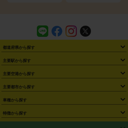
都道府県から探す
・
北海道
・
青森県
・
岩手県
・
宮城県
・
秋田県
・
山形県
主要駅から探す
・
福島県
・
東京都
・
神奈川県
・
埼玉県
・
千葉県
・
茨城県
・
札幌駅
・
仙台駅
・
新宿駅
・
池袋駅
・
渋谷駅
・
東京駅
主要空港から探す
・
栃木県
・
群馬県
・
山梨県
・
愛知県
・
静岡県
・
岐阜県
・
横浜駅
・
川崎駅
・
大宮駅
・
西船橋駅
・
柏駅
・
名古屋駅
・
新千歳空港
・
仙台空港
主要都市から探す
・
長野県
・
新潟県
・
富山県
・
石川県
・
福井県
・
大阪府
・
大阪駅
・
難波駅
・
三宮駅
・
京都駅
・
広島駅
・
博多駅
・
成田空港
・
羽田空港
・
兵庫県
・
京都府
・
滋賀県
・
和歌山県
・
奈良県
・
三重県
・
札幌市
・
仙台市
車種から探す
・
熊本駅
・
那覇空港駅
・
中部国際空港セントレア
・
関西国際空港
・
鳥取県
・
島根県
・
岡山県
・
広島県
・
山口県
・
徳島県
・
千葉市
・
さいたま市
・
軽自動車
・
コンパクトカー
・
ステーションワゴン・セダン
特徴から探す
・
大阪国際空港（伊丹空港）
・
神戸空港
・
香川県
・
愛媛県
・
高知県
・
福岡県
・
佐賀県
・
長崎県
・
横浜市
・
川崎市
・
ミニバン・ワンボックス
・
高級ミニバン・ワンボックス
・
SUV
・
岡山空港
・
徳島空港
・
ハイブリッド
・
宅配レンタカー
・
ETCカードレンタル
・
熊本県
・
大分県
・
宮崎県
・
鹿児島県
・
沖縄県
・
相模原市
・
新潟市