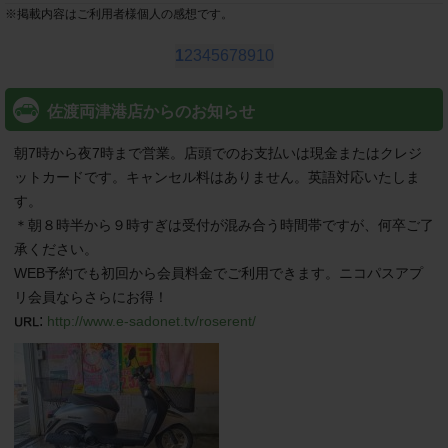
※
掲載内容はご利用者様個人の感想です。
1
2
3
4
5
6
7
8
9
10
佐渡両津港店からのお知らせ
朝7時から夜7時まで営業。店頭でのお支払いは現金またはクレジ
ットカードです。キャンセル料はありません。英語対応いたしま
す。

＊朝８時半から９時すぎは受付が混み合う時間帯ですが、何卒ご了
承ください。

WEB予約でも初回から会員料金でご利用できます。ニコパスアプ
リ会員ならさらにお得！
:
http://www.e-sadonet.tv/roserent/