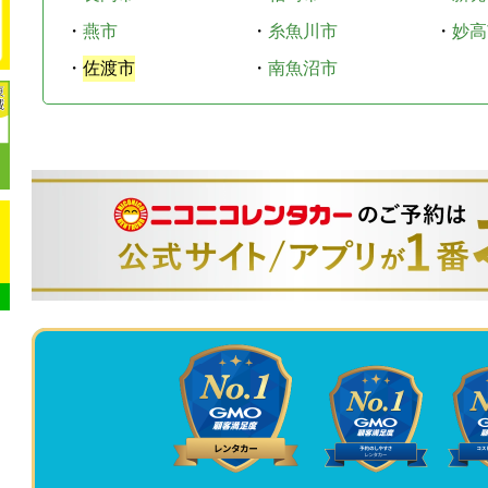
・
燕市
・
糸魚川市
・
妙高
・
佐渡市
・
南魚沼市