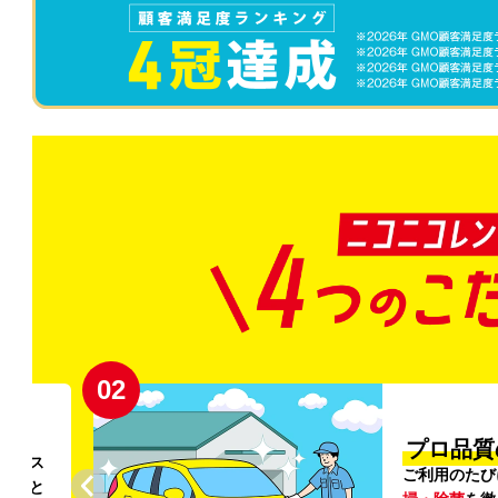
02
円〜
プロ品質
リンス
ご利用のたび
ること