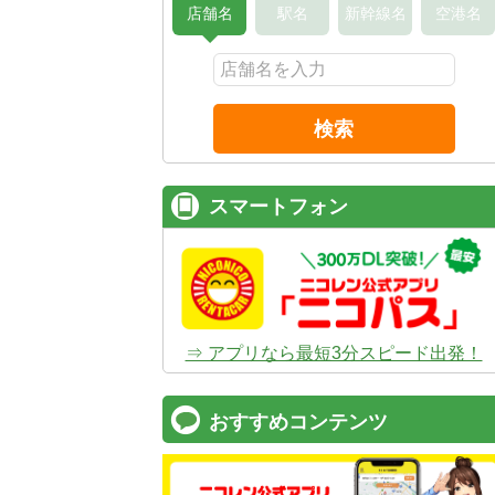
店舗名
駅名
新幹線名
空港名
検索
スマートフォン
⇒ アプリなら最短3分スピード出発！
おすすめコンテンツ