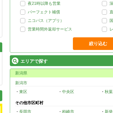
夜21時以降も営業
パーフェクト補償
ニコパス（アプリ）
営業時間外返却サービス
絞り込む
エリアで探す
新潟県
新潟市
・
東区
・
中央区
・
秋葉
その他市区町村
・
長岡市
・
柏崎市
・
新発