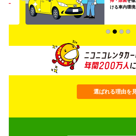
掃・除菌
を徹
う
リー
ける車内環境
選ばれる理由を