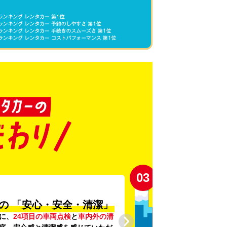
03
の
「安心・安全・清潔」
に、
24項目の車両点検
と
車内外の清