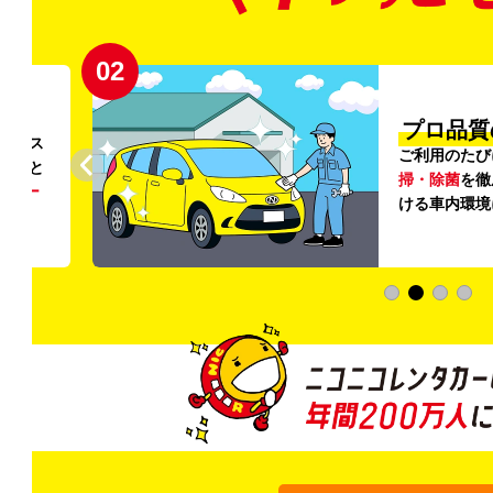
02
円〜
プロ品質
リンス
ご利用のたび
ること
掃・除菌
を徹
う
リー
ける車内環境