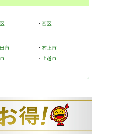
区
・
西区
田市
・
村上市
市
・
上越市