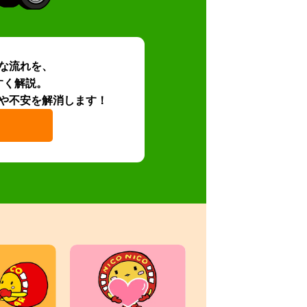
な流れを、
すく解説。
や不安を解消します！