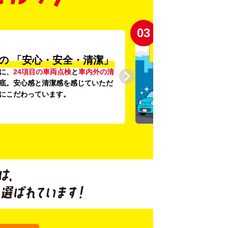
03
の
「安心・安全・清潔」
に、
24項目の車両点検
と
車内外の清
底。安心感と清潔感を感じていただ
にこだわっています。