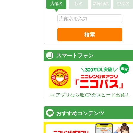
店舗名
駅名
新幹線名
空港名
検索
スマートフォン
⇒ アプリなら最短3分スピード出発！
おすすめコンテンツ