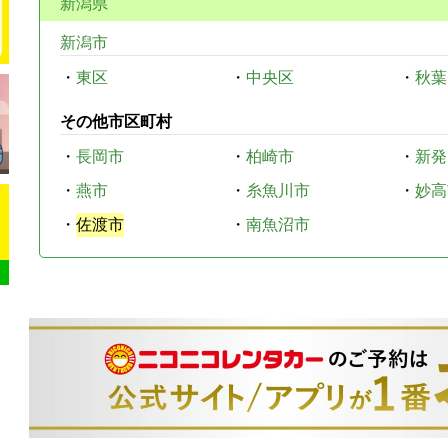
新潟県
新潟市
・
東区
・
中央区
・
秋葉
その他市区町村
・
長岡市
・
柏崎市
・
新発
・
燕市
・
糸魚川市
・
妙高
・
佐渡市
・
南魚沼市