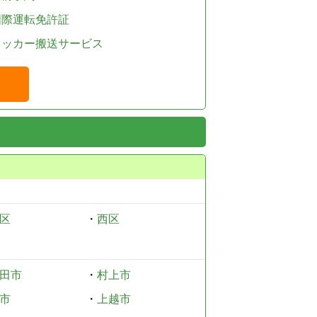
国際運転免許証
レッカー搬送サービス
区
・
西区
田市
・
村上市
市
・
上越市