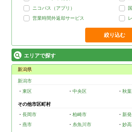
ニコパス（アプリ）
営業時間外返却サービス
絞り込む
エリアで探す
新潟県
新潟市
・
東区
・
中央区
・
秋葉
その他市区町村
・
長岡市
・
柏崎市
・
新発
・
燕市
・
糸魚川市
・
妙高