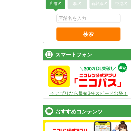
店舗名
駅名
新幹線名
空港名
検索
スマートフォン
⇒ アプリなら最短3分スピード出発！
おすすめコンテンツ