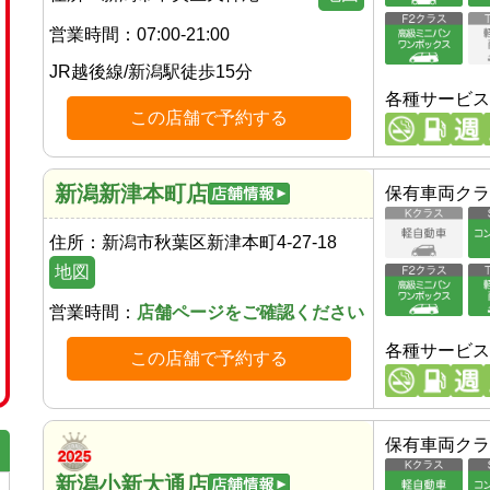
営業時間：
07:00-21:00
JR越後線
/
新潟駅
徒歩
15
分
各種サービス
この店舗で予約する
新潟新津本町店
保有車両クラ
住所：
新潟市秋葉区新津本町4-27-18
地図
営業時間：
店舗ページをご確認ください
各種サービス
この店舗で予約する
保有車両クラ
新潟小新大通店