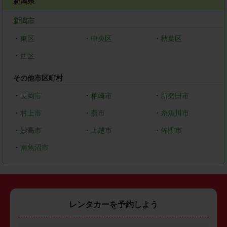
新潟県
新潟市
・
東区
・
中央区
・
秋葉区
・
西区
その他市区町村
・
長岡市
・
柏崎市
・
新発田市
・
村上市
・
燕市
・
糸魚川市
・
妙高市
・
上越市
・
佐渡市
・
南魚沼市
レンタカーを予約しよう