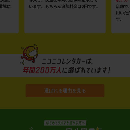
心感と
導入し、快適な車両の提供を追求して
駅チカ
環境に
います。もちろん追加料金は0円です。
店舗で
用いた
す。
選ばれる理由を見る