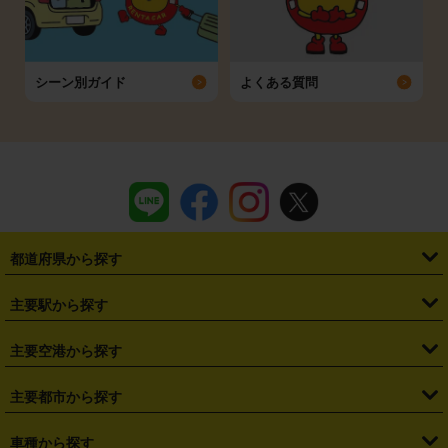
シーン別ガイド
よくある質問
都道府県から探す
・
北海道
・
青森県
・
岩手県
・
宮城県
・
秋田県
・
山形県
主要駅から探す
・
福島県
・
東京都
・
神奈川県
・
埼玉県
・
千葉県
・
茨城県
・
札幌駅
・
仙台駅
・
新宿駅
・
池袋駅
・
渋谷駅
・
東京駅
主要空港から探す
・
栃木県
・
群馬県
・
山梨県
・
愛知県
・
静岡県
・
岐阜県
・
横浜駅
・
川崎駅
・
大宮駅
・
西船橋駅
・
柏駅
・
名古屋駅
・
新千歳空港
・
仙台空港
主要都市から探す
・
長野県
・
新潟県
・
富山県
・
石川県
・
福井県
・
大阪府
・
大阪駅
・
難波駅
・
三宮駅
・
京都駅
・
広島駅
・
博多駅
・
成田空港
・
羽田空港
・
兵庫県
・
京都府
・
滋賀県
・
和歌山県
・
奈良県
・
三重県
・
札幌市
・
仙台市
車種から探す
・
熊本駅
・
那覇空港駅