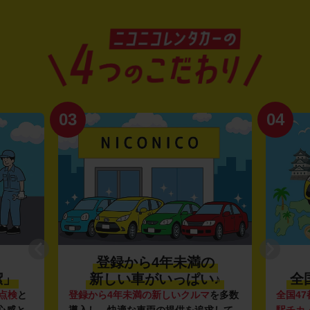
03
04
登録から4年未満の
潔」
新しい車がいっぱい♪
全
点検
と
登録から4年未満の新しいクルマ
を多数
全国47