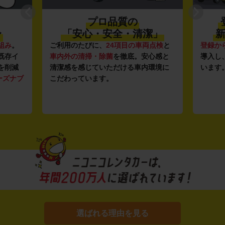
プロ品質の
〜
「安心・安全・清潔」
新
組み
。
ご利用のたびに、
24項目の車両点検
と
登録か
既存イ
車内外の清掃・除菌
を徹底。安心感と
導入し
を削減
清潔感を感じていただける車内環境に
います
ーズナブ
こだわっています。
選ばれる理由を見る