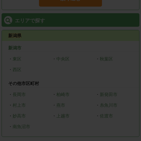
エリアで探す
新潟県
新潟市
・
東区
・
中央区
・
秋葉区
・
西区
その他市区町村
・
長岡市
・
柏崎市
・
新発田市
・
村上市
・
燕市
・
糸魚川市
・
妙高市
・
上越市
・
佐渡市
・
南魚沼市