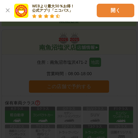
WEBより最大30％お得！

開く
公式アプリ「ニコパス」
南魚沼市
南魚沼塩沢店
住所：
南魚沼市塩沢471-2
地図
営業時間：
08:00-18:00
この店舗で予約する
保有車両クラス