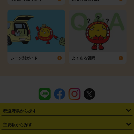
シーン別ガイド
よくある質問
都道府県から探す
・
北海道
・
青森県
・
岩手県
・
宮城県
・
秋田県
・
山形県
主要駅から探す
・
福島県
・
東京都
・
神奈川県
・
埼玉県
・
千葉県
・
茨城県