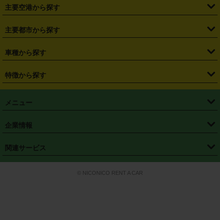
・
札幌駅
・
仙台駅
・
新宿駅
・
池袋駅
・
渋谷駅
・
東京駅
主要空港から探す
・
栃木県
・
群馬県
・
山梨県
・
愛知県
・
静岡県
・
岐阜県
・
横浜駅
・
川崎駅
・
大宮駅
・
西船橋駅
・
柏駅
・
名古屋駅
・
新千歳空港
・
仙台空港
主要都市から探す
・
長野県
・
新潟県
・
富山県
・
石川県
・
福井県
・
大阪府
・
大阪駅
・
難波駅
・
三宮駅
・
京都駅
・
広島駅
・
博多駅
・
成田空港
・
羽田空港
・
兵庫県
・
京都府
・
滋賀県
・
和歌山県
・
奈良県
・
三重県
・
札幌市
・
仙台市
車種から探す
・
熊本駅
・
那覇空港駅
・
中部国際空港セントレア
・
関西国際空港
・
鳥取県
・
島根県
・
岡山県
・
広島県
・
山口県
・
徳島県
・
千葉市
・
さいたま市
・
軽自動車
・
コンパクトカー
・
ステーションワゴン・セダン
特徴から探す
・
大阪国際空港（伊丹空港）
・
神戸空港
・
香川県
・
愛媛県
・
高知県
・
福岡県
・
佐賀県
・
長崎県
・
横浜市
・
川崎市
・
ミニバン・ワンボックス
・
高級ミニバン・ワンボックス
・
SUV
・
岡山空港
・
徳島空港
・
ハイブリッド
・
宅配レンタカー
・
ETCカードレンタル
・
熊本県
・
大分県
・
宮崎県
・
鹿児島県
・
沖縄県
・
相模原市
・
新潟市
メニュー
・
軽トラック・商用バン
・
福岡空港
・
鹿児島空港
・
長期レンタル
・
深夜時間帯レンタル
・
免責補償プラス
・
静岡市
・
浜松市
・
・
トラック・バン
トップページ
・
はじめての方へ
・
ご利用案内
(タウンエースバン、ライトエースバン等)
企業情報
・
那覇空港
・
パーフェクト補償
・
スタッドレスタイヤ
・
直前予約
・
名古屋市
・
京都市
・
・
トラック・バン
ベストレート保証
・
予約から返却まで
・
・
店舗オリジナル
利用シーン別ガイ
(ハイエースバン・キャラバン等)
・
・
ニコパス(アプリ)
会社概要
・
ニュース
・
国際運転免許証
・
フランチャイズ募集
・
営業時間外返却サービス
・
個人情報保護
関連サービス
・
大阪市
・
堺市
ド
・
・
レッカー搬送サービス
カスタマーハラスメントに対する基本方針
・
神戸市
・
岡山市
・
・
車種・料金
カーリースなら「定額ニコノリパック」
・
店舗を探す
・
キャンペーン
© NICONICO RENT A CAR
・
特定商取引法に基づく表記
・
旅行業約款
・
広島市
・
北九州市
・
・
会員特典
超短期カーリースの「ニコリース」
・
選ばれる理由
・
安心・安全への取
り組み
・
福岡市
・
熊本市
・
清潔・快適な車内
・
徹底した車両点検
・
新しいクルマ