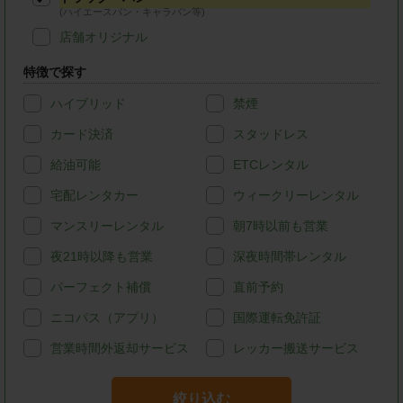
(ハイエースバン・キャラバン等)
店舗オリジナル
特徴で探す
ハイブリッド
禁煙
カード決済
スタッドレス
給油可能
ETCレンタル
宅配レンタカー
ウィークリーレンタル
マンスリーレンタル
朝7時以前も営業
夜21時以降も営業
深夜時間帯レンタル
パーフェクト補償
直前予約
ニコパス（アプリ）
国際運転免許証
営業時間外返却サービス
レッカー搬送サービス
絞り込む