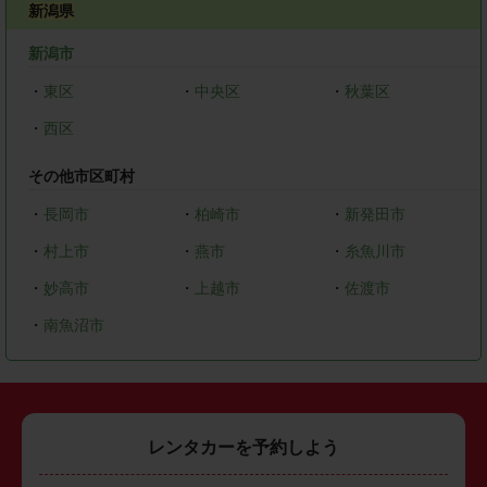
新潟県
新潟市
・
東区
・
中央区
・
秋葉区
・
西区
その他市区町村
・
長岡市
・
柏崎市
・
新発田市
・
村上市
・
燕市
・
糸魚川市
・
妙高市
・
上越市
・
佐渡市
・
南魚沼市
レンタカーを予約しよう