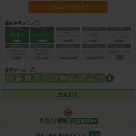
この店舗で予約する
保有車両クラス
各種サービス
糸魚川市
糸魚川横町店
住所：
糸魚川市横町5-2-11
地図