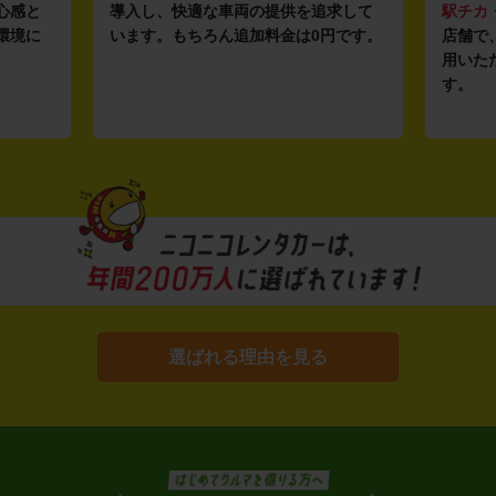
心感と
導入し、快適な車両の提供を追求して
駅チカ
環境に
います。もちろん追加料金は0円です。
店舗で
用いた
す。
選ばれる理由を見る