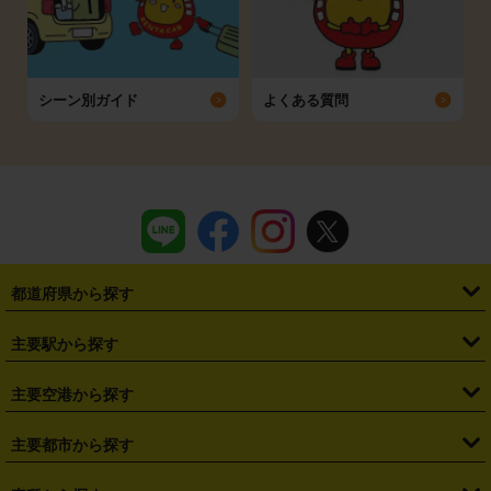
シーン別ガイド
よくある質問
都道府県から探す
・
北海道
・
青森県
・
岩手県
・
宮城県
・
秋田県
・
山形県
主要駅から探す
・
福島県
・
東京都
・
神奈川県
・
埼玉県
・
千葉県
・
茨城県
・
札幌駅
・
仙台駅
・
新宿駅
・
池袋駅
・
渋谷駅
・
東京駅
主要空港から探す
・
栃木県
・
群馬県
・
山梨県
・
愛知県
・
静岡県
・
岐阜県
・
横浜駅
・
川崎駅
・
大宮駅
・
西船橋駅
・
柏駅
・
名古屋駅
・
新千歳空港
・
仙台空港
主要都市から探す
・
長野県
・
新潟県
・
富山県
・
石川県
・
福井県
・
大阪府
・
大阪駅
・
難波駅
・
三宮駅
・
京都駅
・
広島駅
・
博多駅
・
成田空港
・
羽田空港
・
兵庫県
・
京都府
・
滋賀県
・
和歌山県
・
奈良県
・
三重県
・
札幌市
・
仙台市