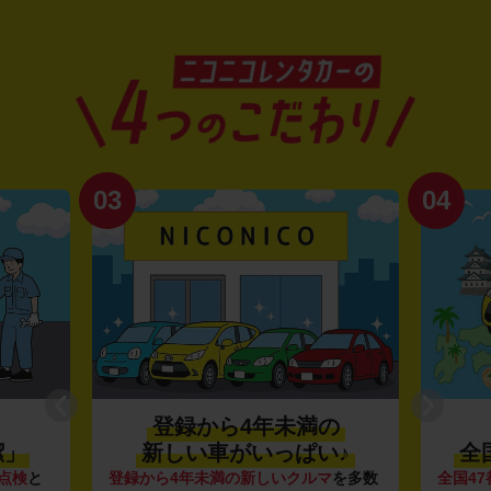
03
04
登録から4年未満の
潔」
新しい車がいっぱい♪
全
点検
と
登録から4年未満の新しいクルマ
を多数
全国47