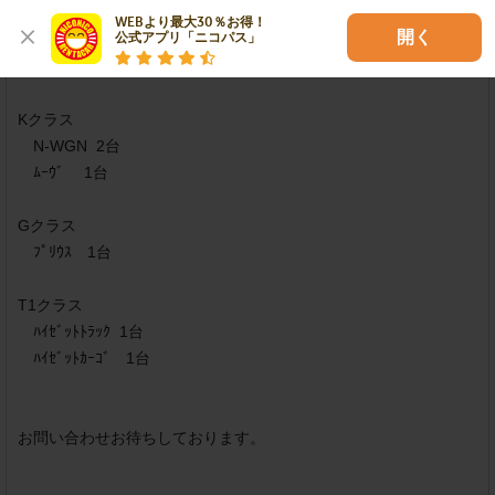
竹尾インター店

WEBより最大30％お得！

開く
公式アプリ「ニコパス」
対応車種

Kクラス

　N-WGN  2台

　ﾑｰｳﾞ　 1台

Gクラス

　ﾌﾟﾘｳｽ　1台

T1クラス

　ﾊｲｾﾞｯﾄﾄﾗｯｸ  1台

　ﾊｲｾﾞｯﾄｶｰｺﾞ　1台

お問い合わせお待ちしております。
