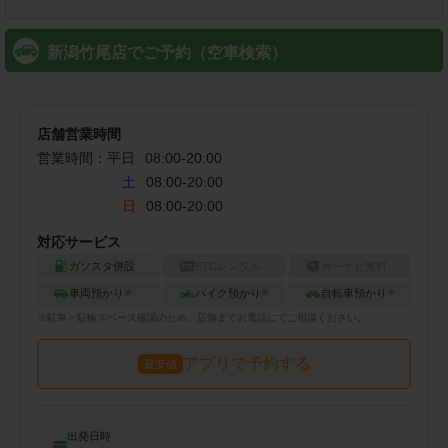
新潟竹尾店でご予約（空車検索）
店舗営業時間
営業時間：
平日
08:00
-
20:00
土
08:00-20:00
日
08:00-20:00
対応サービス
ガソスタ併設
ETCレンタル
カーナビ無料
車両預かり
バイク預かり
自転車預かり
※
※
※
※
駐車・駐輪
スペース確認のため、店舗までお電話にてご相談ください。
アプリで予約する
最安値
出発日時