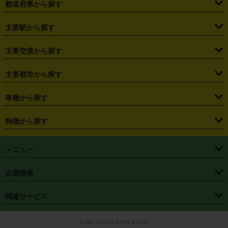
都道府県から探す
・
北海道
・
青森県
・
岩手県
・
宮城県
・
秋田県
・
山形県
主要駅から探す
・
福島県
・
東京都
・
神奈川県
・
埼玉県
・
千葉県
・
茨城県
・
札幌駅
・
仙台駅
・
新宿駅
・
池袋駅
・
渋谷駅
・
東京駅
主要空港から探す
・
栃木県
・
群馬県
・
山梨県
・
愛知県
・
静岡県
・
岐阜県
・
横浜駅
・
川崎駅
・
大宮駅
・
西船橋駅
・
柏駅
・
名古屋駅
・
新千歳空港
・
仙台空港
主要都市から探す
・
長野県
・
新潟県
・
富山県
・
石川県
・
福井県
・
大阪府
・
大阪駅
・
難波駅
・
三宮駅
・
京都駅
・
広島駅
・
博多駅
・
成田空港
・
羽田空港
・
兵庫県
・
京都府
・
滋賀県
・
和歌山県
・
奈良県
・
三重県
・
札幌市
・
仙台市
車種から探す
・
熊本駅
・
那覇空港駅
・
中部国際空港セントレア
・
関西国際空港
・
鳥取県
・
島根県
・
岡山県
・
広島県
・
山口県
・
徳島県
・
千葉市
・
さいたま市
・
軽自動車
・
コンパクトカー
・
ステーションワゴン・セダン
特徴から探す
・
大阪国際空港（伊丹空港）
・
神戸空港
・
香川県
・
愛媛県
・
高知県
・
福岡県
・
佐賀県
・
長崎県
・
横浜市
・
川崎市
・
ミニバン・ワンボックス
・
高級ミニバン・ワンボックス
・
SUV
・
岡山空港
・
徳島空港
・
ハイブリッド
・
宅配レンタカー
・
ETCカードレンタル
・
熊本県
・
大分県
・
宮崎県
・
鹿児島県
・
沖縄県
・
相模原市
・
新潟市
メニュー
・
軽トラック・商用バン
・
福岡空港
・
鹿児島空港
・
長期レンタル
・
深夜時間帯レンタル
・
免責補償プラス
・
静岡市
・
浜松市
・
・
トラック・バン
トップページ
・
はじめての方へ
・
ご利用案内
(タウンエースバン、ライトエースバン等)
企業情報
・
那覇空港
・
パーフェクト補償
・
スタッドレスタイヤ
・
直前予約
・
名古屋市
・
京都市
・
・
トラック・バン
ベストレート保証
・
予約から返却まで
・
・
店舗オリジナル
利用シーン別ガイ
(ハイエースバン・キャラバン等)
・
・
ニコパス(アプリ)
会社概要
・
ニュース
・
国際運転免許証
・
フランチャイズ募集
・
営業時間外返却サービス
・
個人情報保護
関連サービス
・
大阪市
・
堺市
ド
・
・
レッカー搬送サービス
カスタマーハラスメントに対する基本方針
・
神戸市
・
岡山市
・
・
車種・料金
カーリースなら「定額ニコノリパック」
・
店舗を探す
・
キャンペーン
© NICONICO RENT A CAR
・
特定商取引法に基づく表記
・
旅行業約款