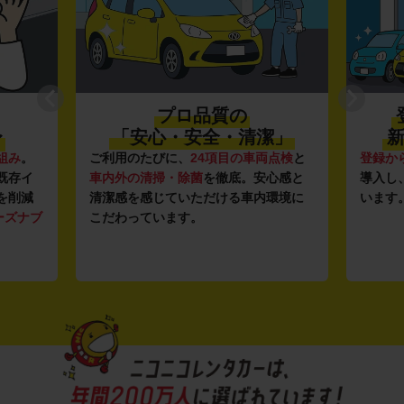
プロ品質の
〜
「安心・安全・清潔」
新
組み
。
ご利用のたびに、
24項目の車両点検
と
登録か
既存イ
車内外の清掃・除菌
を徹底。安心感と
導入し
を削減
清潔感を感じていただける車内環境に
います
ーズナブ
こだわっています。