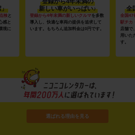
登録から4年未満の
潔」
新しい車がいっぱい♪
全
点検
と
登録から4年未満の新しいクルマ
を多数
全国47
心感と
導入し、快適な車両の提供を追求して
駅チカ
環境に
います。もちろん追加料金は0円です。
店舗で
用いた
す。
選ばれる理由を見る