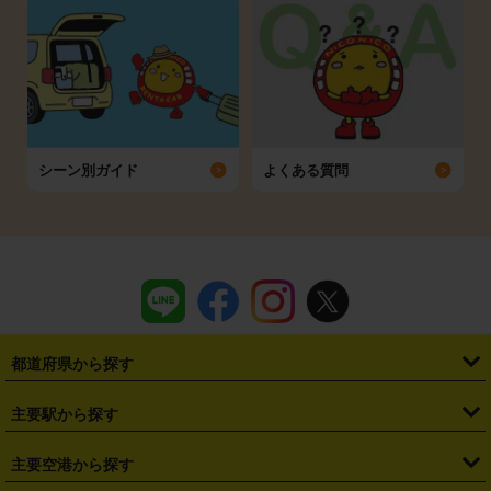
シーン別ガイド
よくある質問
都道府県から探す
・
北海道
・
青森県
・
岩手県
・
宮城県
・
秋田県
・
山形県
主要駅から探す
・
福島県
・
東京都
・
神奈川県
・
埼玉県
・
千葉県
・
茨城県
・
札幌駅
・
仙台駅
・
新宿駅
・
池袋駅
・
渋谷駅
・
東京駅
主要空港から探す
・
栃木県
・
群馬県
・
山梨県
・
愛知県
・
静岡県
・
岐阜県