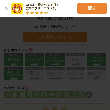
WEBより最大30％お得！

開く
公式アプリ「ニコパス」
住所：
新潟市中央区天神尾2-8-20
地図
営業時間：
07:00-21:00
JR越後線
/
新潟駅
徒歩
15
分
この店舗で予約する
保有車両クラス
各種サービス