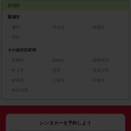
新潟県
新潟市
・
東区
・
中央区
・
秋葉区
・
西区
その他市区町村
・
長岡市
・
柏崎市
・
新発田市
・
村上市
・
燕市
・
糸魚川市
・
妙高市
・
上越市
・
佐渡市
・
南魚沼市
レンタカーを予約しよう