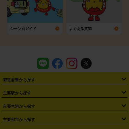
シーン別ガイド
よくある質問
都道府県から探す
・
北海道
・
青森県
・
岩手県
・
宮城県
・
秋田県
・
山形県
主要駅から探す
・
福島県
・
東京都
・
神奈川県
・
埼玉県
・
千葉県
・
茨城県
・
札幌駅
・
仙台駅
・
新宿駅
・
池袋駅
・
渋谷駅
・
東京駅
主要空港から探す
・
栃木県
・
群馬県
・
山梨県
・
愛知県
・
静岡県
・
岐阜県
・
横浜駅
・
川崎駅
・
大宮駅
・
西船橋駅
・
柏駅
・
名古屋駅
・
新千歳空港
・
仙台空港
主要都市から探す
・
長野県
・
新潟県
・
富山県
・
石川県
・
福井県
・
大阪府
・
大阪駅
・
難波駅
・
三宮駅
・
京都駅
・
広島駅
・
博多駅
・
成田空港
・
羽田空港