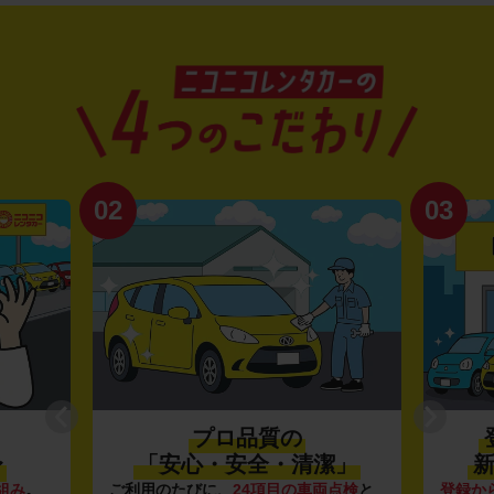
02
03
プロ品質の
〜
「安心・安全・清潔」
新
組み
。
ご利用のたびに、
24項目の車両点検
と
登録か