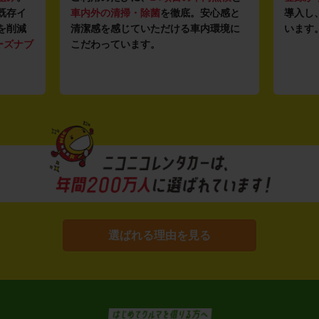
既存イ
車内外の清掃・除菌
を徹底。安心感と
導入し
を削減
清潔感を感じていただける車内環境に
います
ーズナブ
こだわっています。
選ばれる理由を見る