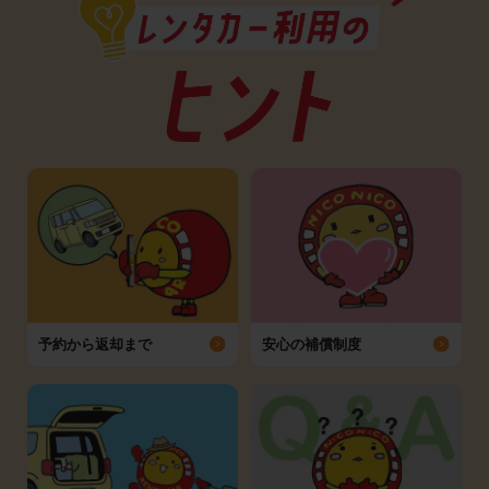
予約から返却まで
安心の補償制度