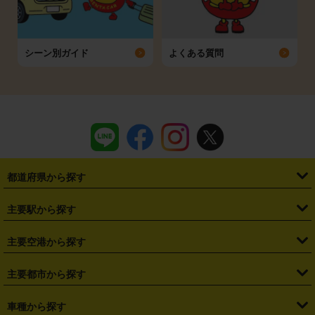
シーン別ガイド
よくある質問
都道府県から探す
・
北海道
・
青森県
・
岩手県
・
宮城県
・
秋田県
・
山形県
主要駅から探す
・
福島県
・
東京都
・
神奈川県
・
埼玉県
・
千葉県
・
茨城県
・
札幌駅
・
仙台駅
・
新宿駅
・
池袋駅
・
渋谷駅
・
東京駅
主要空港から探す
・
栃木県
・
群馬県
・
山梨県
・
愛知県
・
静岡県
・
岐阜県
・
横浜駅
・
川崎駅
・
大宮駅
・
西船橋駅
・
柏駅
・
名古屋駅
・
新千歳空港
・
仙台空港
主要都市から探す
・
長野県
・
新潟県
・
富山県
・
石川県
・
福井県
・
大阪府
・
大阪駅
・
難波駅
・
三宮駅
・
京都駅
・
広島駅
・
博多駅
・
成田空港
・
羽田空港
・
兵庫県
・
京都府
・
滋賀県
・
和歌山県
・
奈良県
・
三重県
・
札幌市
・
仙台市
車種から探す
・
熊本駅
・
那覇空港駅