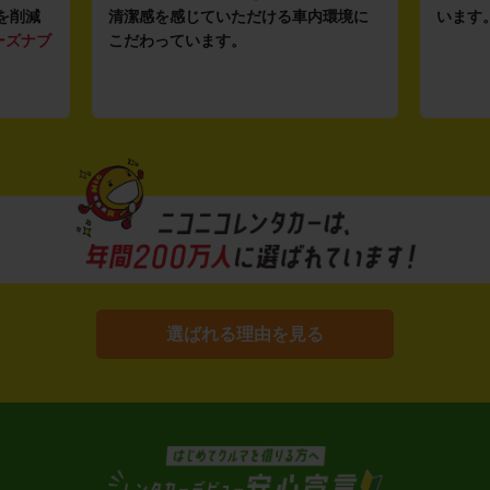
を削減
清潔感を感じていただける車内環境に
います
ーズナブ
こだわっています。
選ばれる理由を見る