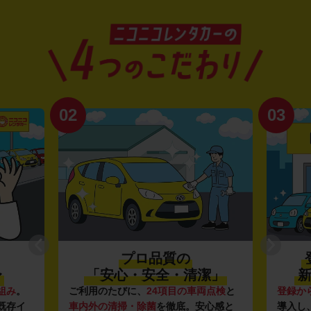
02
03
プロ品質の
〜
「安心・安全・清潔」
新
組み
。
ご利用のたびに、
24項目の車両点検
と
登録か
既存イ
車内外の清掃・除菌
を徹底。安心感と
導入し