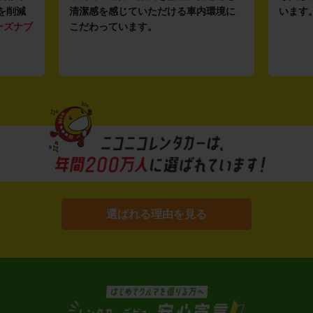
を削減
清潔感を感じていただける車内環境に
います
ーズナブ
こだわっています。
選ばれる理由を見る