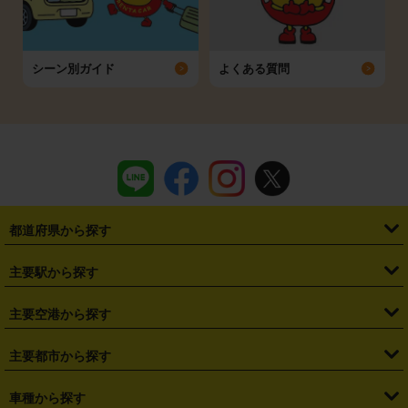
シーン別ガイド
よくある質問
都道府県から探す
・
北海道
・
青森県
・
岩手県
・
宮城県
・
秋田県
・
山形県
主要駅から探す
・
福島県
・
東京都
・
神奈川県
・
埼玉県
・
千葉県
・
茨城県
・
札幌駅
・
仙台駅
・
新宿駅
・
池袋駅
・
渋谷駅
・
東京駅
主要空港から探す
・
栃木県
・
群馬県
・
山梨県
・
愛知県
・
静岡県
・
岐阜県
・
横浜駅
・
川崎駅
・
大宮駅
・
西船橋駅
・
柏駅
・
名古屋駅
・
新千歳空港
・
仙台空港
主要都市から探す
・
長野県
・
新潟県
・
富山県
・
石川県
・
福井県
・
大阪府
・
大阪駅
・
難波駅
・
三宮駅
・
京都駅
・
広島駅
・
博多駅
・
成田空港
・
羽田空港
・
兵庫県
・
京都府
・
滋賀県
・
和歌山県
・
奈良県
・
三重県
・
札幌市
・
仙台市
車種から探す
・
熊本駅
・
那覇空港駅