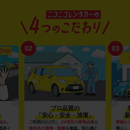
02
03
プロ品質の
〜
「安心・安全・清潔」
新
組み
。
ご利用のたびに、
24項目の車両点検
と
登録か
既存イ
車内外の清掃・除菌
を徹底。安心感と
導入し