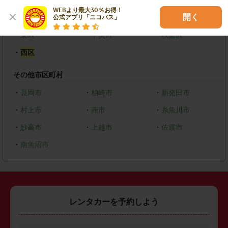
WEBより最大30％お得！

開く
新潟市
公式アプリ「ニコパス」
・
東区
・
中央区
・
秋葉区
・
西区
その他市区町村
・
長岡市
・
柏崎市
・
新発田市
・
村上市
・
燕市
・
糸魚川市
・
妙高市
・
上越市
・
佐渡市
・
南魚沼市
レンタカーを予約しよう