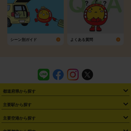
シーン別ガイド
よくある質問
都道府県から探す
・
北海道
・
青森県
・
岩手県
・
宮城県
・
秋田県
・
山形県
主要駅から探す
・
福島県
・
東京都
・
神奈川県
・
埼玉県
・
千葉県
・
茨城県
・
札幌駅
・
仙台駅
・
新宿駅
・
池袋駅
・
渋谷駅
・
東京駅
主要空港から探す
・
栃木県
・
群馬県
・
山梨県
・
愛知県
・
静岡県
・
岐阜県
・
横浜駅
・
川崎駅
・
大宮駅
・
西船橋駅
・
柏駅
・
名古屋駅
・
新千歳空港
・
仙台空港