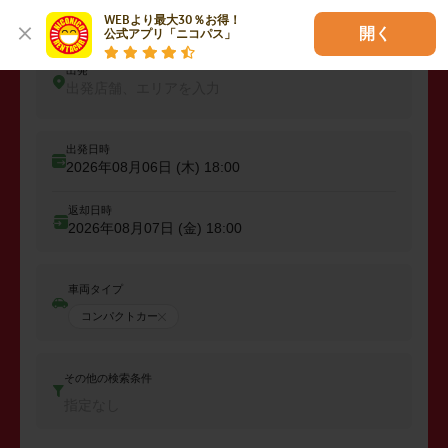
レンタカーを予約しよう
WEBより最大30％お得！

開く
公式アプリ「ニコパス」
出発
出発店舗、エリアを入力
出発日時
2026年08月06日 (木)
18:00
返却日時
2026年08月07日 (金)
18:00
車両タイプ
コンパクトカー
その他の検索条件
指定なし