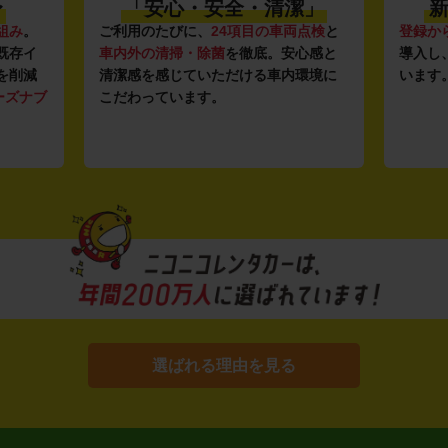
〜
「安心・安全・清潔」
新
組み
。
ご利用のたびに、
24項目の車両点検
と
登録か
既存イ
車内外の清掃・除菌
を徹底。安心感と
導入し
を削減
清潔感を感じていただける車内環境に
います
ーズナブ
こだわっています。
選ばれる理由を見る