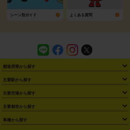
シーン別ガイド
よくある質問
都道府県から探す
・
北海道
・
青森県
・
岩手県
・
宮城県
・
秋田県
・
山形県
主要駅から探す
・
福島県
・
東京都
・
神奈川県
・
埼玉県
・
千葉県
・
茨城県
・
札幌駅
・
仙台駅
・
新宿駅
・
池袋駅
・
渋谷駅
・
東京駅
主要空港から探す
・
栃木県
・
群馬県
・
山梨県
・
愛知県
・
静岡県
・
岐阜県
・
横浜駅
・
川崎駅
・
大宮駅
・
西船橋駅
・
柏駅
・
名古屋駅
・
新千歳空港
・
仙台空港
主要都市から探す
・
長野県
・
新潟県
・
富山県
・
石川県
・
福井県
・
大阪府
・
大阪駅
・
難波駅
・
三宮駅
・
京都駅
・
広島駅
・
博多駅
・
成田空港
・
羽田空港
・
兵庫県
・
京都府
・
滋賀県
・
和歌山県
・
奈良県
・
三重県
・
札幌市
・
仙台市
車種から探す
・
熊本駅
・
那覇空港駅
・
中部国際空港セントレア
・
関西国際空港
・
鳥取県
・
島根県
・
岡山県
・
広島県
・
山口県
・
徳島県
・
千葉市
・
さいたま市