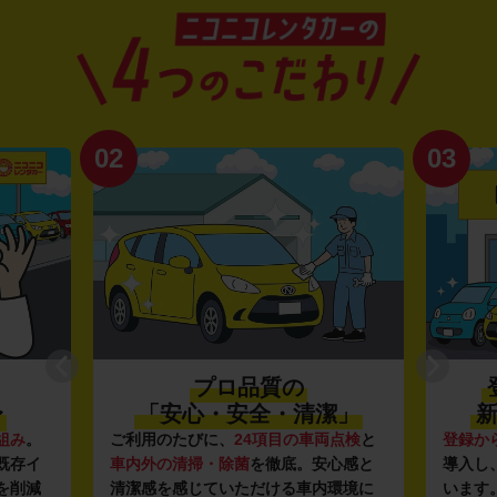
02
03
プロ品質の
〜
「安心・安全・清潔」
新
組み
。
ご利用のたびに、
24項目の車両点検
と
登録か
既存イ
車内外の清掃・除菌
を徹底。安心感と
導入し
を削減
清潔感を感じていただける車内環境に
います