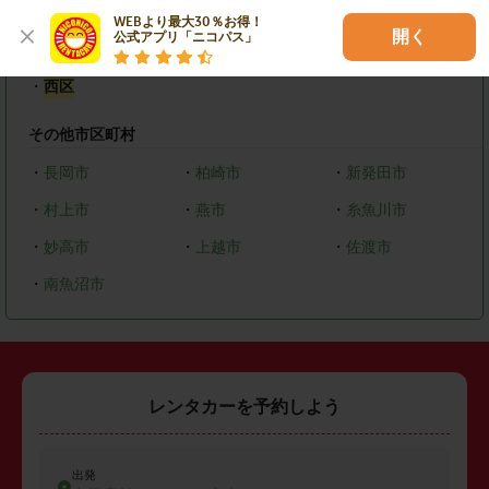
新潟市
WEBより最大30％お得！

開く
公式アプリ「ニコパス」
・
東区
・
中央区
・
秋葉区
・
西区
その他市区町村
・
長岡市
・
柏崎市
・
新発田市
・
村上市
・
燕市
・
糸魚川市
・
妙高市
・
上越市
・
佐渡市
・
南魚沼市
レンタカーを予約しよう
出発