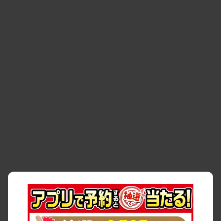
空間
・
お客様の声
・
お客様大賞
・
よくある質問
・
お問い合わせ
・
予約キャンセル・
・
保険・補償
変更
・
事故・故障
・
交通違反
・
サイトマップ
・
貸渡約款
・
利用規約