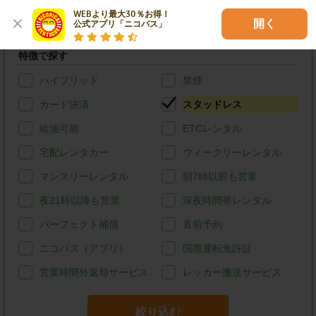
(ハイエースバン・キャラバン等)
WEBより最大30％お得！

開く
公式アプリ「ニコパス」
店舗オリジナル
特徴で探す
ハイブリッド
禁煙
カード決済
スタッドレス
給油可能
ETCレンタル
宅配レンタカー
ウィークリーレンタル
マンスリーレンタル
朝7時以前も営業
夜21時以降も営業
深夜時間帯レンタル
パーフェクト補償
直前予約
ニコパス（アプリ）
国際運転免許証
営業時間外返却サービス
レッカー搬送サービス
絞り込む