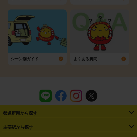
シーン別ガイド
よくある質問
都道府県から探す
・
北海道
・
青森県
・
岩手県
・
宮城県
・
秋田県
・
山形県
主要駅から探す
・
福島県
・
東京都
・
神奈川県
・
埼玉県
・
千葉県
・
茨城県