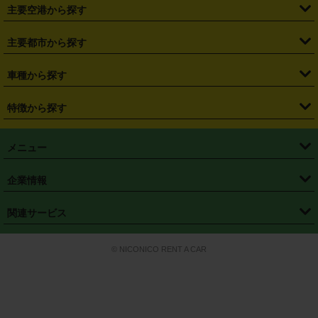
・
札幌駅
・
仙台駅
・
新宿駅
・
池袋駅
・
渋谷駅
・
東京駅
主要空港から探す
・
栃木県
・
群馬県
・
山梨県
・
愛知県
・
静岡県
・
岐阜県
・
横浜駅
・
川崎駅
・
大宮駅
・
西船橋駅
・
柏駅
・
名古屋駅
・
新千歳空港
・
仙台空港
主要都市から探す
・
長野県
・
新潟県
・
富山県
・
石川県
・
福井県
・
大阪府
・
大阪駅
・
難波駅
・
三宮駅
・
京都駅
・
広島駅
・
博多駅
・
成田空港
・
羽田空港
・
兵庫県
・
京都府
・
滋賀県
・
和歌山県
・
奈良県
・
三重県
・
札幌市
・
仙台市
車種から探す
・
熊本駅
・
那覇空港駅
・
中部国際空港セントレア
・
関西国際空港
・
鳥取県
・
島根県
・
岡山県
・
広島県
・
山口県
・
徳島県
・
千葉市
・
さいたま市
・
軽自動車
・
コンパクトカー
・
ステーションワゴン・セダン
特徴から探す
・
大阪国際空港（伊丹空港）
・
神戸空港
・
香川県
・
愛媛県
・
高知県
・
福岡県
・
佐賀県
・
長崎県
・
横浜市
・
川崎市
・
ミニバン・ワンボックス
・
高級ミニバン・ワンボックス
・
SUV
・
岡山空港
・
徳島空港
・
ハイブリッド
・
宅配レンタカー
・
ETCカードレンタル
・
熊本県
・
大分県
・
宮崎県
・
鹿児島県
・
沖縄県
・
相模原市
・
新潟市
メニュー
・
軽トラック・商用バン
・
福岡空港
・
鹿児島空港
・
長期レンタル
・
深夜時間帯レンタル
・
免責補償プラス
・
静岡市
・
浜松市
・
・
トラック・バン
トップページ
・
はじめての方へ
・
ご利用案内
(タウンエースバン、ライトエースバン等)
企業情報
・
那覇空港
・
パーフェクト補償
・
スタッドレスタイヤ
・
直前予約
・
名古屋市
・
京都市
・
・
トラック・バン
ベストレート保証
・
予約から返却まで
・
・
店舗オリジナル
利用シーン別ガイ
(ハイエースバン・キャラバン等)
・
・
ニコパス(アプリ)
会社概要
・
ニュース
・
国際運転免許証
・
フランチャイズ募集
・
営業時間外返却サービス
・
個人情報保護
関連サービス
・
大阪市
・
堺市
ド
・
・
レッカー搬送サービス
カスタマーハラスメントに対する基本方針
・
神戸市
・
岡山市
・
・
車種・料金
カーリースなら「定額ニコノリパック」
・
店舗を探す
・
キャンペーン
© NICONICO RENT A CAR
・
特定商取引法に基づく表記
・
旅行業約款
・
広島市
・
北九州市
・
・
会員特典
超短期カーリースの「ニコリース」
・
選ばれる理由
・
安心・安全への取
り組み
・
福岡市
・
熊本市
・
清潔・快適な車内
・
徹底した車両点検
・
新しいクルマ