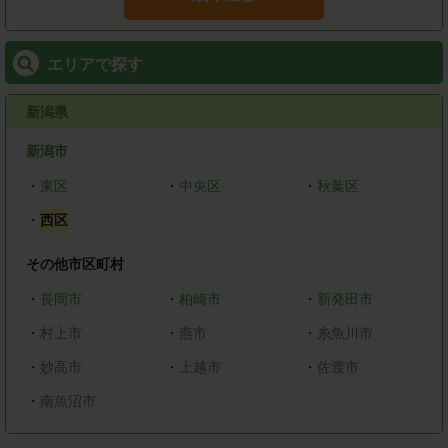
エリアで探す
新潟県
新潟市
・
東区
・
中央区
・
秋葉区
・
西区
その他市区町村
・
長岡市
・
柏崎市
・
新発田市
・
村上市
・
燕市
・
糸魚川市
・
妙高市
・
上越市
・
佐渡市
・
南魚沼市