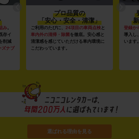
プロ品質の
〜
「安心・安全・清潔」
新
組み
。
ご利用のたびに、
24項目の車両点検
と
登録か
既存イ
車内外の清掃・除菌
を徹底。安心感と
導入し
を削減
清潔感を感じていただける車内環境に
います
ーズナブ
こだわっています。
選ばれる理由を見る