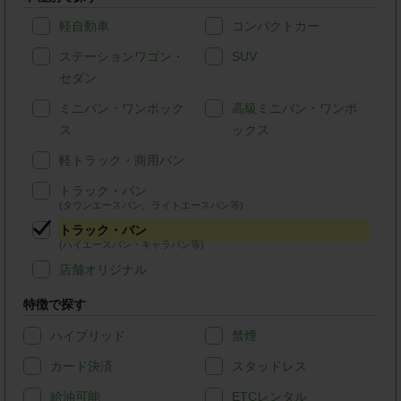
軽自動車
コンパクトカー
ステーションワゴン・
SUV
セダン
ミニバン・ワンボック
高級ミニバン・ワンボ
ス
ックス
軽トラック・商用バン
トラック・バン
(タウンエースバン、ライトエースバン等)
トラック・バン
(ハイエースバン・キャラバン等)
店舗オリジナル
特徴で探す
ハイブリッド
禁煙
カード決済
スタッドレス
給油可能
ETCレンタル