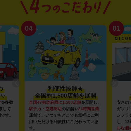
04
01
の
利便性抜群★
♪
全国約1,500店舗を展開
マ
を多数
全国47都道府県に1,500店舗
を展開し、
安さの
求して
駅チカ・空港周辺
の店舗や
24時間営業
ガソリ
円です。
店舗で、いつでもどこでも気軽にご利
ンフラ
用いただける利便性にこだわっていま
し、12
す。
ルな価