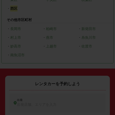
・
西区
その他市区町村
・
長岡市
・
柏崎市
・
新発田市
・
村上市
・
燕市
・
糸魚川市
・
妙高市
・
上越市
・
佐渡市
・
南魚沼市
レンタカーを予約しよう
出発
出発店舗、エリアを入力