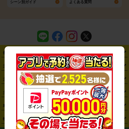
シーン別ガイド
よくある質問
都道府県から探す
・
北海道
・
青森県
・
岩手県
・
宮城県
・
秋田県
・
山形県
主要駅から探す
・
福島県
・
東京都
・
神奈川県
・
埼玉県
・
千葉県
・
茨城県
・
札幌駅
・
仙台駅
・
新宿駅
・
池袋駅
・
渋谷駅
・
東京駅
主要空港から探す
・
栃木県
・
群馬県
・
山梨県
・
愛知県
・
静岡県
・
岐阜県
・
横浜駅
・
川崎駅
・
大宮駅
・
西船橋駅
・
柏駅
・
名古屋駅
・
新千歳空港
・
仙台空港
主要都市から探す
・
長野県
・
新潟県
・
富山県
・
石川県
・
福井県
・
大阪府
・
大阪駅
・
難波駅
・
三宮駅
・
京都駅
・
広島駅
・
博多駅
・
成田空港
・
羽田空港
・
兵庫県
・
京都府
・
滋賀県
・
和歌山県
・
奈良県
・
三重県
・
札幌市
・
仙台市
車種から探す
・
熊本駅
・
那覇空港駅
・
中部国際空港セントレア
・
関西国際空港
・
鳥取県
・
島根県
・
岡山県
・
広島県
・
山口県
・
徳島県
・
千葉市
・
さいたま市
・
軽自動車
・
コンパクトカー
・
ステーションワゴン・セダン
特徴から探す
・
大阪国際空港（伊丹空港）
・
神戸空港
・
香川県
・
愛媛県
・
高知県
・
福岡県
・
佐賀県
・
長崎県
・
横浜市
・
川崎市
・
ミニバン・ワンボックス
・
高級ミニバン・ワンボックス
・
SUV
・
岡山空港
・
徳島空港