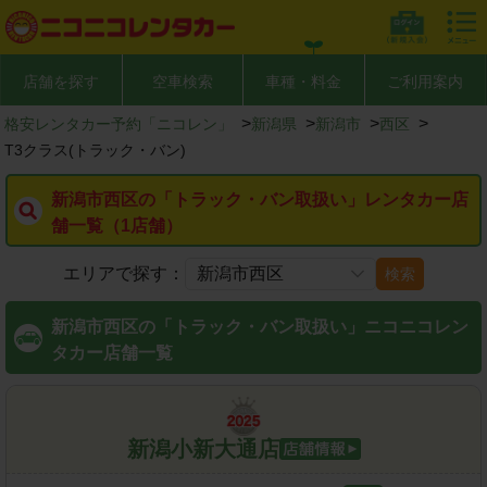
店舗を探す
空車検索
車種・料金
ご利用案内
>
>
>
>
格安レンタカー予約「ニコレン」
新潟県
新潟市
西区
T3クラス(トラック・バン)
新潟市西区の「トラック・バン取扱い」レンタカー店
舗一覧（1店舗）
エリアで探す：
検索
新潟市西区の「トラック・バン取扱い」ニコニコレン
タカー店舗一覧
新潟小新大通店