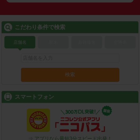
こだわり条件で検索
店舗名
駅名
新幹線名
空港名
検索
スマートフォン
⇒ アプリなら最短3分スピード出発！