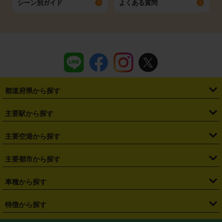
シーン別ガイド
よくある質問
都道府県から探す
・
北海道
・
青森県
・
岩手県
・
宮城県
・
秋田県
・
山形県
主要駅から探す
・
福島県
・
東京都
・
神奈川県
・
埼玉県
・
千葉県
・
茨城県
・
札幌駅
・
仙台駅
・
新宿駅
・
池袋駅
・
渋谷駅
・
東京駅
主要空港から探す
・
栃木県
・
群馬県
・
山梨県
・
愛知県
・
静岡県
・
岐阜県
・
横浜駅
・
川崎駅
・
大宮駅
・
西船橋駅
・
柏駅
・
名古屋駅
・
新千歳空港
・
仙台空港
主要都市から探す
・
長野県
・
新潟県
・
富山県
・
石川県
・
福井県
・
大阪府
・
大阪駅
・
難波駅
・
三宮駅
・
京都駅
・
広島駅
・
博多駅
・
成田空港
・
羽田空港
・
兵庫県
・
京都府
・
滋賀県
・
和歌山県
・
奈良県
・
三重県
・
札幌市
・
仙台市
車種から探す
・
熊本駅
・
那覇空港駅
・
中部国際空港セントレア
・
関西国際空港
・
鳥取県
・
島根県
・
岡山県
・
広島県
・
山口県
・
徳島県
・
千葉市
・
さいたま市
・
軽自動車
・
コンパクトカー
・
ステーションワゴン・セダン
特徴から探す
・
大阪国際空港（伊丹空港）
・
神戸空港
・
香川県
・
愛媛県
・
高知県
・
福岡県
・
佐賀県
・
長崎県
・
横浜市
・
川崎市
・
ミニバン・ワンボックス
・
高級ミニバン・ワンボックス
・
SUV
・
岡山空港
・
徳島空港