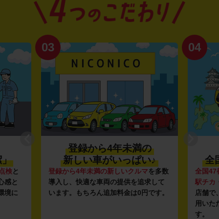
03
04
登録から4年未満の
潔」
新しい車がいっぱい♪
全
点検
と
登録から4年未満の新しいクルマ
を多数
全国47
心感と
導入し、快適な車両の提供を追求して
駅チカ
環境に
います。もちろん追加料金は0円です。
店舗で
用いた
す。