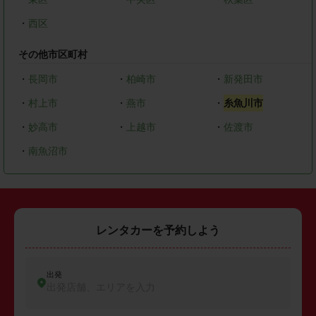
・
西区
その他市区町村
・
長岡市
・
柏崎市
・
新発田市
・
村上市
・
燕市
・
糸魚川市
・
妙高市
・
上越市
・
佐渡市
・
南魚沼市
レンタカーを予約しよう
出発
出発店舗、エリアを入力