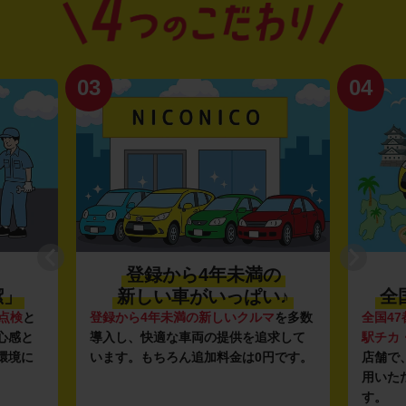
03
04
登録から4年未満の
潔」
新しい車がいっぱい♪
全
点検
と
登録から4年未満の新しいクルマ
を多数
全国47
心感と
導入し、快適な車両の提供を追求して
駅チカ
環境に
います。もちろん追加料金は0円です。
店舗で
用いた
す。