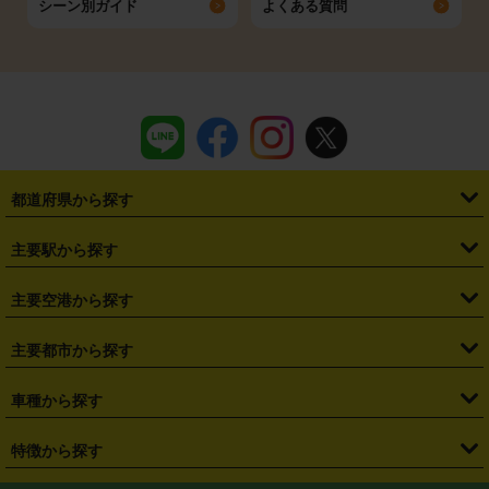
シーン別ガイド
よくある質問
都道府県から探す
・
北海道
・
青森県
・
岩手県
・
宮城県
・
秋田県
・
山形県
主要駅から探す
・
福島県
・
東京都
・
神奈川県
・
埼玉県
・
千葉県
・
茨城県
・
札幌駅
・
仙台駅
・
新宿駅
・
池袋駅
・
渋谷駅
・
東京駅
主要空港から探す
・
栃木県
・
群馬県
・
山梨県
・
愛知県
・
静岡県
・
岐阜県
・
横浜駅
・
川崎駅
・
大宮駅
・
西船橋駅
・
柏駅
・
名古屋駅
・
新千歳空港
・
仙台空港
主要都市から探す
・
長野県
・
新潟県
・
富山県
・
石川県
・
福井県
・
大阪府
・
大阪駅
・
難波駅
・
三宮駅
・
京都駅
・
広島駅
・
博多駅
・
成田空港
・
羽田空港
・
兵庫県
・
京都府
・
滋賀県
・
和歌山県
・
奈良県
・
三重県
・
札幌市
・
仙台市
車種から探す
・
熊本駅
・
那覇空港駅
・
中部国際空港セントレア
・
関西国際空港
・
鳥取県
・
島根県
・
岡山県
・
広島県
・
山口県
・
徳島県
・
千葉市
・
さいたま市
・
軽自動車
・
コンパクトカー
・
ステーションワゴン・セダン
特徴から探す
・
大阪国際空港（伊丹空港）
・
神戸空港
・
香川県
・
愛媛県
・
高知県
・
福岡県
・
佐賀県
・
長崎県
・
横浜市
・
川崎市
・
ミニバン・ワンボックス
・
高級ミニバン・ワンボックス
・
SUV
・
岡山空港
・
徳島空港