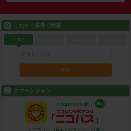
こだわり条件で検索
店舗名
駅名
新幹線名
空港名
検索
スマートフォン
⇒ アプリなら最短3分スピード出発！