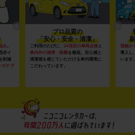
プロ品質の
〜
「安心・安全・清潔」
新
組み
。
ご利用のたびに、
24項目の車両点検
と
登録か
既存イ
車内外の清掃・除菌
を徹底。安心感と
導入し
を削減
清潔感を感じていただける車内環境に
います
ーズナブ
こだわっています。