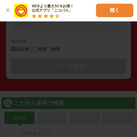
WEBより最大30％お得！

開く
公式アプリ「ニコパス」
その他の検索条件
指定なし
禁煙/喫煙
指定無し
禁煙
喫煙
レンタカーを検索する
こだわり条件で検索
店舗名
駅名
新幹線名
空港名