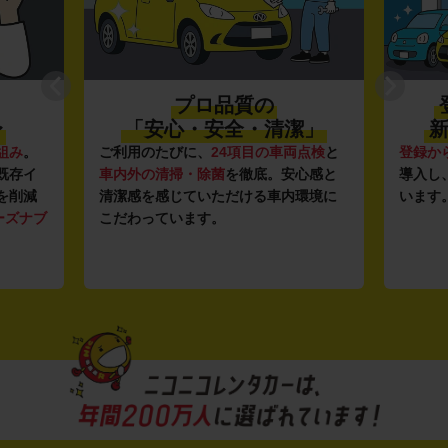
プロ品質の
〜
「安心・安全・清潔」
新
組み
。
ご利用のたびに、
24項目の車両点検
と
登録か
既存イ
車内外の清掃・除菌
を徹底。安心感と
導入し
を削減
清潔感を感じていただける車内環境に
います
ーズナブ
こだわっています。