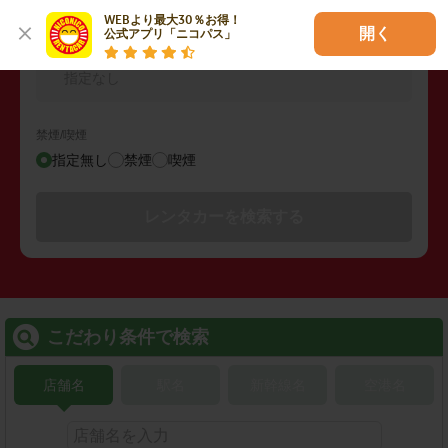
WEBより最大30％お得！

開く
公式アプリ「ニコパス」
その他の検索条件
指定なし
禁煙/喫煙
指定無し
禁煙
喫煙
レンタカーを検索する
こだわり条件で検索
店舗名
駅名
新幹線名
空港名