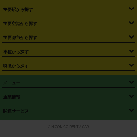
・
北海道
・
青森県
・
岩手県
・
宮城県
・
秋田県
・
山形県
主要駅から探す
・
福島県
・
東京都
・
神奈川県
・
埼玉県
・
千葉県
・
茨城県
・
札幌駅
・
仙台駅
・
新宿駅
・
池袋駅
・
渋谷駅
・
東京駅
主要空港から探す
・
栃木県
・
群馬県
・
山梨県
・
愛知県
・
静岡県
・
岐阜県
・
横浜駅
・
川崎駅
・
大宮駅
・
西船橋駅
・
柏駅
・
名古屋駅
・
新千歳空港
・
仙台空港
主要都市から探す
・
長野県
・
新潟県
・
富山県
・
石川県
・
福井県
・
大阪府
・
大阪駅
・
難波駅
・
三宮駅
・
京都駅
・
広島駅
・
博多駅
・
成田空港
・
羽田空港
・
兵庫県
・
京都府
・
滋賀県
・
和歌山県
・
奈良県
・
三重県
・
札幌市
・
仙台市
車種から探す
・
熊本駅
・
那覇空港駅
・
中部国際空港セントレア
・
関西国際空港
・
鳥取県
・
島根県
・
岡山県
・
広島県
・
山口県
・
徳島県
・
千葉市
・
さいたま市
・
軽自動車
・
コンパクトカー
・
ステーションワゴン・セダン
特徴から探す
・
大阪国際空港（伊丹空港）
・
神戸空港
・
香川県
・
愛媛県
・
高知県
・
福岡県
・
佐賀県
・
長崎県
・
横浜市
・
川崎市
・
ミニバン・ワンボックス
・
高級ミニバン・ワンボックス
・
SUV
・
岡山空港
・
徳島空港
・
ハイブリッド
・
宅配レンタカー
・
ETCカードレンタル
・
熊本県
・
大分県
・
宮崎県
・
鹿児島県
・
沖縄県
・
相模原市
・
新潟市
メニュー
・
軽トラック・商用バン
・
福岡空港
・
鹿児島空港
・
長期レンタル
・
深夜時間帯レンタル
・
免責補償プラス
・
静岡市
・
浜松市
・
・
トラック・バン
トップページ
・
はじめての方へ
・
ご利用案内
(タウンエースバン、ライトエースバン等)
企業情報
・
那覇空港
・
パーフェクト補償
・
スタッドレスタイヤ
・
直前予約
・
名古屋市
・
京都市
・
・
トラック・バン
ベストレート保証
・
予約から返却まで
・
・
店舗オリジナル
利用シーン別ガイ
(ハイエースバン・キャラバン等)
・
・
ニコパス(アプリ)
会社概要
・
ニュース
・
国際運転免許証
・
フランチャイズ募集
・
営業時間外返却サービス
・
個人情報保護
関連サービス
・
大阪市
・
堺市
ド
・
・
レッカー搬送サービス
カスタマーハラスメントに対する基本方針
・
神戸市
・
岡山市
・
・
車種・料金
カーリースなら「定額ニコノリパック」
・
店舗を探す
・
キャンペーン
© NICONICO RENT A CAR
・
特定商取引法に基づく表記
・
旅行業約款
・
広島市
・
北九州市
・
・
会員特典
超短期カーリースの「ニコリース」
・
選ばれる理由
・
安心・安全への取