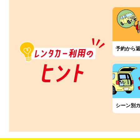
予約から
シーン別