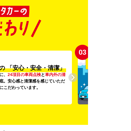
03
の
「安心・安全・清潔」
に、
24項目の車両点検
と
車内外の清
底。安心感と清潔感を感じていただ
にこだわっています。