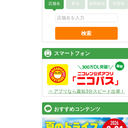
店舗名
駅名
新幹線名
空港名
検索
スマートフォン
⇒ アプリなら最短3分スピード出発！
おすすめコンテンツ