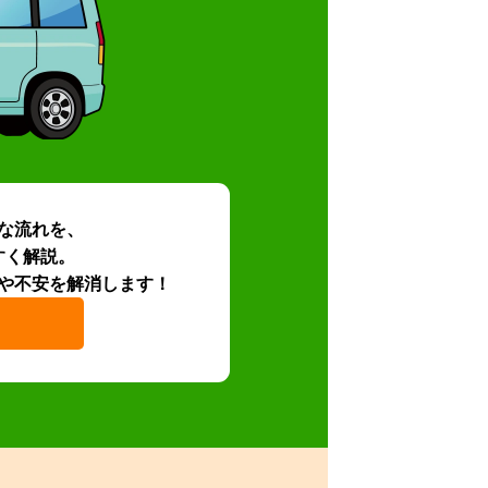
な流れを、
すく解説。
や不安を解消します！