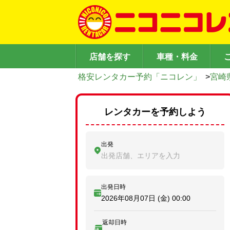
店舗を探す
車種・料金
格安レンタカー予約「ニコレン」
>
宮崎
レンタカーを予約しよう
出発
出発店舗、エリアを入力
出発日時
2026年08月07日 (金)
00:00
返却日時