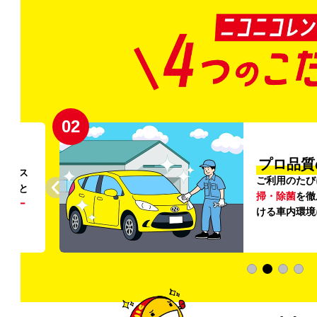
02
円〜
プロ品質
リンス
ご利用のたび
ること
掃・除菌
を徹
う
リー
ける車内環境