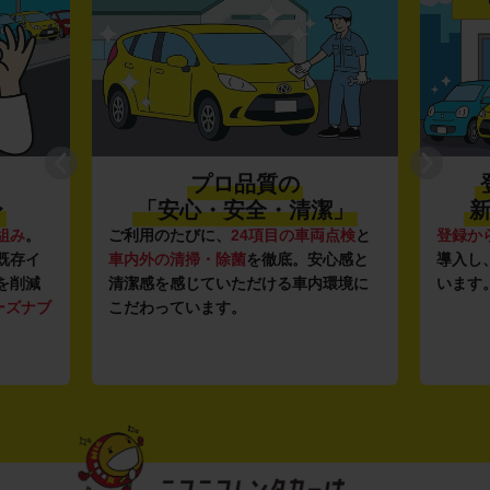
プロ品質の
〜
「安心・安全・清潔」
新
組み
。
ご利用のたびに、
24項目の車両点検
と
登録か
既存イ
車内外の清掃・除菌
を徹底。安心感と
導入し
を削減
清潔感を感じていただける車内環境に
います
ーズナブ
こだわっています。