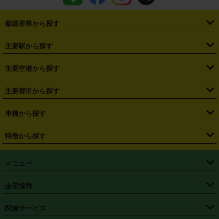
都道府県から探す
・
北海道
・
青森県
・
岩手県
・
宮城県
・
秋田県
・
山形県
主要駅から探す
・
福島県
・
東京都
・
神奈川県
・
埼玉県
・
千葉県
・
茨城県
・
札幌駅
・
仙台駅
・
新宿駅
・
池袋駅
・
渋谷駅
・
東京駅
主要空港から探す
・
栃木県
・
群馬県
・
山梨県
・
愛知県
・
静岡県
・
岐阜県
・
横浜駅
・
川崎駅
・
大宮駅
・
西船橋駅
・
柏駅
・
名古屋駅
・
新千歳空港
・
仙台空港
主要都市から探す
・
長野県
・
新潟県
・
富山県
・
石川県
・
福井県
・
大阪府
・
大阪駅
・
難波駅
・
三宮駅
・
京都駅
・
広島駅
・
博多駅
・
成田空港
・
羽田空港
・
兵庫県
・
京都府
・
滋賀県
・
和歌山県
・
奈良県
・
三重県
・
札幌市
・
仙台市
車種から探す
・
熊本駅
・
那覇空港駅
・
中部国際空港セントレア
・
関西国際空港
・
鳥取県
・
島根県
・
岡山県
・
広島県
・
山口県
・
徳島県
・
千葉市
・
さいたま市
・
軽自動車
・
コンパクトカー
・
ステーションワゴン・セダン
特徴から探す
・
大阪国際空港（伊丹空港）
・
神戸空港
・
香川県
・
愛媛県
・
高知県
・
福岡県
・
佐賀県
・
長崎県
・
横浜市
・
川崎市
・
ミニバン・ワンボックス
・
高級ミニバン・ワンボックス
・
SUV
・
岡山空港
・
徳島空港
・
ハイブリッド
・
宅配レンタカー
・
ETCカードレンタル
・
熊本県
・
大分県
・
宮崎県
・
鹿児島県
・
沖縄県
・
相模原市
・
新潟市
メニュー
・
軽トラック・商用バン
・
福岡空港
・
鹿児島空港
・
長期レンタル
・
深夜時間帯レンタル
・
免責補償プラス
・
静岡市
・
浜松市
・
・
トラック・バン
トップページ
・
はじめての方へ
・
ご利用案内
(タウンエースバン、ライトエースバン等)
企業情報
・
那覇空港
・
パーフェクト補償
・
スタッドレスタイヤ
・
直前予約
・
名古屋市
・
京都市
・
・
トラック・バン
ベストレート保証
・
予約から返却まで
・
・
店舗オリジナル
利用シーン別ガイ
(ハイエースバン・キャラバン等)
・
・
ニコパス(アプリ)
会社概要
・
ニュース
・
国際運転免許証
・
フランチャイズ募集
・
営業時間外返却サービス
・
個人情報保護
関連サービス
・
大阪市
・
堺市
ド