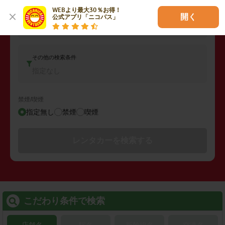
WEBより最大30％お得！

車両タイプ
開く
公式アプリ「ニコパス」
コンパクトカー
その他の検索条件
指定なし
禁煙/喫煙
指定無し
禁煙
喫煙
レンタカーを検索する
こだわり条件で検索