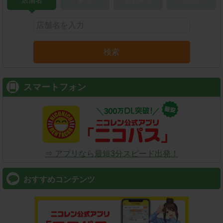
店舗名
駅名
新幹線名
空港名
検索
スマートフォン
⇒ アプリなら最短3分スピード出発！
おすすめコンテンツ