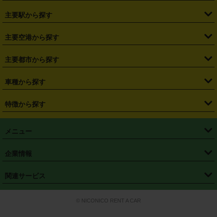
・
北海道
・
青森県
・
岩手県
・
宮城県
・
秋田県
・
山形県
主要駅から探す
・
福島県
・
東京都
・
神奈川県
・
埼玉県
・
千葉県
・
茨城県
・
札幌駅
・
仙台駅
・
新宿駅
・
池袋駅
・
渋谷駅
・
東京駅
主要空港から探す
・
栃木県
・
群馬県
・
山梨県
・
愛知県
・
静岡県
・
岐阜県
・
横浜駅
・
川崎駅
・
大宮駅
・
西船橋駅
・
柏駅
・
名古屋駅
・
新千歳空港
・
仙台空港
主要都市から探す
・
長野県
・
新潟県
・
富山県
・
石川県
・
福井県
・
大阪府
・
大阪駅
・
難波駅
・
三宮駅
・
京都駅
・
広島駅
・
博多駅
・
成田空港
・
羽田空港
・
兵庫県
・
京都府
・
滋賀県
・
和歌山県
・
奈良県
・
三重県
・
札幌市
・
仙台市
車種から探す
・
熊本駅
・
那覇空港駅
・
中部国際空港セントレア
・
関西国際空港
・
鳥取県
・
島根県
・
岡山県
・
広島県
・
山口県
・
徳島県
・
千葉市
・
さいたま市
・
軽自動車
・
コンパクトカー
・
ステーションワゴン・セダン
特徴から探す
・
大阪国際空港（伊丹空港）
・
神戸空港
・
香川県
・
愛媛県
・
高知県
・
福岡県
・
佐賀県
・
長崎県
・
横浜市
・
川崎市
・
ミニバン・ワンボックス
・
高級ミニバン・ワンボックス
・
SUV
・
岡山空港
・
徳島空港
・
ハイブリッド
・
宅配レンタカー
・
ETCカードレンタル
・
熊本県
・
大分県
・
宮崎県
・
鹿児島県
・
沖縄県
・
相模原市
・
新潟市
メニュー
・
軽トラック・商用バン
・
福岡空港
・
鹿児島空港
・
長期レンタル
・
深夜時間帯レンタル
・
免責補償プラス
・
静岡市
・
浜松市
・
・
トラック・バン
トップページ
・
はじめての方へ
・
ご利用案内
(タウンエースバン、ライトエースバン等)
企業情報
・
那覇空港
・
パーフェクト補償
・
スタッドレスタイヤ
・
直前予約
・
名古屋市
・
京都市
・
・
トラック・バン
ベストレート保証
・
予約から返却まで
・
・
店舗オリジナル
利用シーン別ガイ
(ハイエースバン・キャラバン等)
・
・
ニコパス(アプリ)
会社概要
・
ニュース
・
国際運転免許証
・
フランチャイズ募集
・
営業時間外返却サービス
・
個人情報保護
関連サービス
・
大阪市
・
堺市
ド
・
・
レッカー搬送サービス
カスタマーハラスメントに対する基本方針
・
神戸市
・
岡山市
・
・
車種・料金
カーリースなら「定額ニコノリパック」
・
店舗を探す
・
キャンペーン
© NICONICO RENT A CAR
・
特定商取引法に基づく表記
・
旅行業約款
・
広島市
・
北九州市
・
・
会員特典
超短期カーリースの「ニコリース」
・
選ばれる理由
・
安心・安全への取