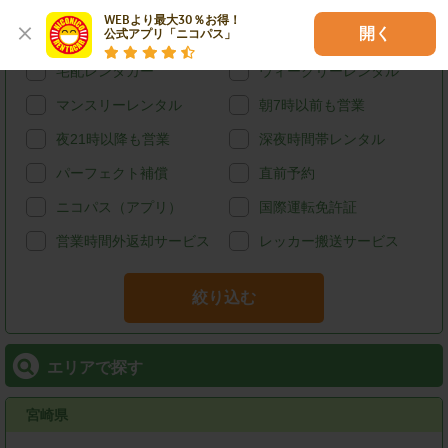
カード決済
スタッドレス
WEBより最大30％お得！

開く
公式アプリ「ニコパス」
給油可能
ETCレンタル
宅配レンタカー
ウィークリーレンタル
マンスリーレンタル
朝7時以前も営業
夜21時以降も営業
深夜時間帯レンタル
パーフェクト補償
直前予約
ニコパス（アプリ）
国際運転免許証
営業時間外返却サービス
レッカー搬送サービス
絞り込む
エリアで探す
宮崎県