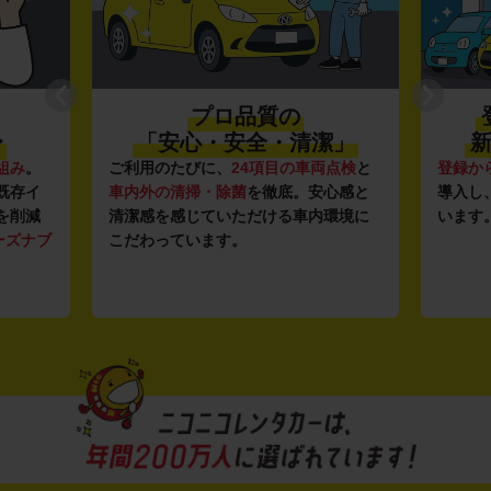
プロ品質の
〜
「安心・安全・清潔」
新
組み
。
ご利用のたびに、
24項目の車両点検
と
登録か
既存イ
車内外の清掃・除菌
を徹底。安心感と
導入し
を削減
清潔感を感じていただける車内環境に
います
ーズナブ
こだわっています。