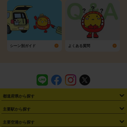
シーン別ガイド
よくある質問
都道府県から探す
・
北海道
・
青森県
・
岩手県
・
宮城県
・
秋田県
・
山形県
主要駅から探す
・
福島県
・
東京都
・
神奈川県
・
埼玉県
・
千葉県
・
茨城県
・
札幌駅
・
仙台駅
・
新宿駅
・
池袋駅
・
渋谷駅
・
東京駅
主要空港から探す
・
栃木県
・
群馬県
・
山梨県
・
愛知県
・
静岡県
・
岐阜県