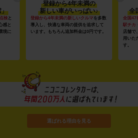
登録から4年未満の
潔」
新しい車がいっぱい♪
全
点検
と
登録から4年未満の新しいクルマ
を多数
全国47
心感と
導入し、快適な車両の提供を追求して
駅チカ
環境に
います。もちろん追加料金は0円です。
店舗で
用いた
す。
選ばれる理由を見る