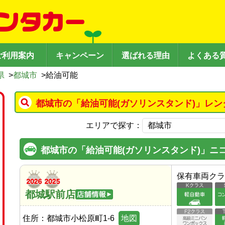
ご利用案内
キャンペーン
選ばれる理由
よくある
県
>
都城市
>
給油可能
都城市の「給油可能(ガソリンスタンド)」レン
エリアで探す：
都城市の「給油可能(ガソリンスタンド)」ニ
保有車両クラ
都城駅前店
住所：
都城市小松原町1-6
地図