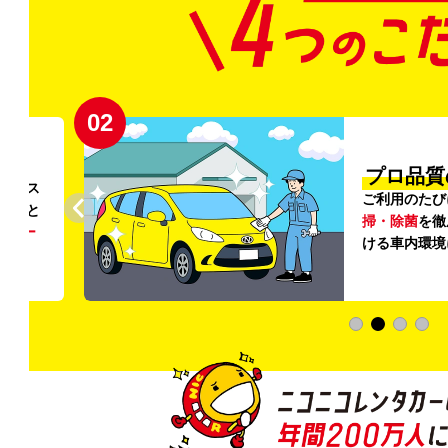
02
円〜
プロ品質
リンス
ご利用のたび
ること
掃・除菌
を徹
う
リー
ける車内環境