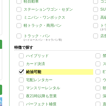
軽自動車
コ
ステーションワゴン・セダン
SU
ミニバン・ワンボックス
高
軽トラック・商用バン
ト
(タ
トラック・バン
店
(ハイエースバン・キャラバン等)
特徴で探す
ハイブリッド
カード決済
給油可能
E
宅配レンタカー
マンスリーレンタル
夜21時以降も営業
パーフェクト補償