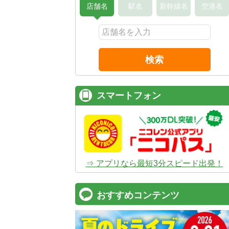
店舗名
駅名
新幹線名
空港名
検索
スマートフォン
⇒ アプリなら最短3分スピード出発！
おすすめコンテンツ