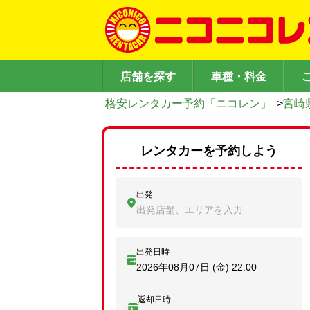
店舗を探す
車種・料金
格安レンタカー予約「ニコレン」
>
宮崎
レンタカーを予約しよう
出発
出発店舗、エリアを入力
出発日時
2026年08月07日 (金)
22:00
返却日時