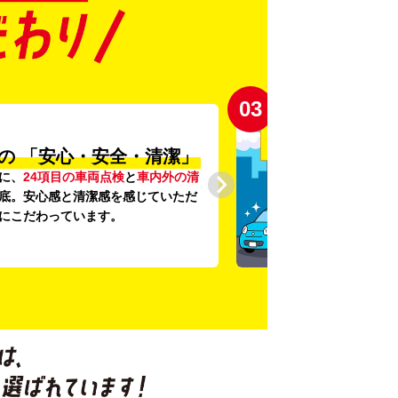
03
の
「安心・安全・清潔」
に、
24項目の車両点検
と
車内外の清
底。安心感と清潔感を感じていただ
にこだわっています。