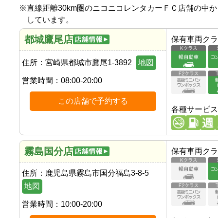
※
直線距離30km圏のニコニコレンタカーＦＣ店舗の中
しています。
都城鷹尾店
保有車両クラ
住所：
宮崎県都城市鷹尾1-3892
地図
営業時間：
08:00-20:00
この店舗で予約する
各種サービス
霧島国分店
保有車両クラ
住所：
鹿児島県霧島市国分福島3-8-5
地図
営業時間：
10:00-20:00