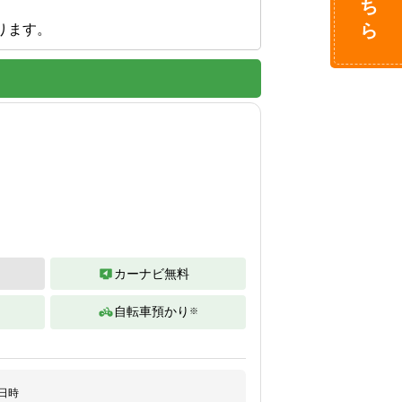
ります。
カーナビ無料
自転車預かり
※
。
日時