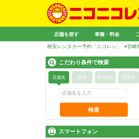
店舗を探す
車種・料金
格安レンタカー予約「ニコレン」
>
宮崎
こだわり条件で検索
店舗名
駅名
新幹線名
空港名
検索
スマートフォン