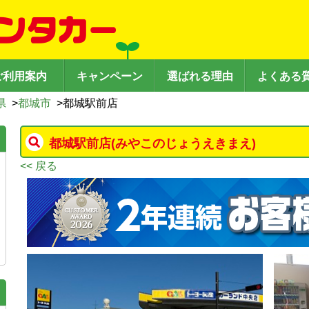
ご利用案内
キャンペーン
選ばれる理由
よくある
県
>
都城市
>
都城駅前店
都城駅前店
(みやこのじょうえきまえ)
<< 戻る