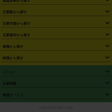
都道府県から探す
・
北海道
・
青森県
・
岩手県
・
宮城県
・
秋田県
・
山形県
主要駅から探す
・
福島県
・
東京都
・
神奈川県
・
埼玉県
・
千葉県
・
茨城県
・
札幌駅
・
仙台駅
・
新宿駅
・
池袋駅
・
渋谷駅
・
東京駅
主要空港から探す
・
栃木県
・
群馬県
・
山梨県
・
愛知県
・
静岡県
・
岐阜県
・
横浜駅
・
川崎駅
・
大宮駅
・
西船橋駅
・
柏駅
・
名古屋駅
・
新千歳空港
・
仙台空港
主要都市から探す
・
長野県
・
新潟県
・
富山県
・
石川県
・
福井県
・
大阪府
・
大阪駅
・
難波駅
・
三宮駅
・
京都駅
・
広島駅
・
博多駅
・
成田空港
・
羽田空港
・
兵庫県
・
京都府
・
滋賀県
・
和歌山県
・
奈良県
・
三重県
・
札幌市
・
仙台市
車種から探す
・
熊本駅
・
那覇空港駅
・
中部国際空港セントレア
・
関西国際空港
・
鳥取県
・
島根県
・
岡山県
・
広島県
・
山口県
・
徳島県
・
千葉市
・
さいたま市
・
軽自動車
・
コンパクトカー
・
ステーションワゴン・セダン
特徴から探す
・
大阪国際空港（伊丹空港）
・
神戸空港
・
香川県
・
愛媛県
・
高知県
・
福岡県
・
佐賀県
・
長崎県
・
横浜市
・
川崎市
・
ミニバン・ワンボックス
・
高級ミニバン・ワンボックス
・
SUV
・
岡山空港
・
徳島空港
・
ハイブリッド
・
宅配レンタカー
・
ETCカードレンタル
・
熊本県
・
大分県
・
宮崎県
・
鹿児島県
・
沖縄県
・
相模原市
・
新潟市
メニュー
・
軽トラック・商用バン
・
福岡空港
・
鹿児島空港
・
長期レンタル
・
深夜時間帯レンタル
・
免責補償プラス
・
静岡市
・
浜松市
・
・
トラック・バン
トップページ
・
はじめての方へ
・
ご利用案内
(タウンエースバン、ライトエースバン等)
企業情報
・
那覇空港
・
パーフェクト補償
・
スタッドレスタイヤ
・
直前予約
・
名古屋市
・
京都市
・
・
トラック・バン
ベストレート保証
・
予約から返却まで
・
・
店舗オリジナル
利用シーン別ガイ
(ハイエースバン・キャラバン等)
・
・
ニコパス(アプリ)
会社概要
・
ニュース
・
国際運転免許証
・
フランチャイズ募集
・
営業時間外返却サービス
・
個人情報保護
関連サービス
・
大阪市
・
堺市
ド
・
・
レッカー搬送サービス
カスタマーハラスメントに対する基本方針
・
神戸市
・
岡山市
・
・
車種・料金
カーリースなら「定額ニコノリパック」
・
店舗を探す
・
キャンペーン
© NICONICO RENT A CAR
・
特定商取引法に基づく表記
・
旅行業約款
・
広島市
・
北九州市