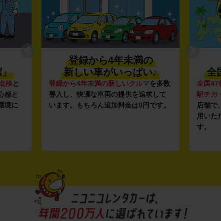
登録から4年未満の
潔」
新しい車がいっぱい♪
全
点検
と
登録から4年未満の新しいクルマ
を多数
全国47
心感と
導入し、快適な車両の提供を追求して
駅チカ
環境に
います。もちろん追加料金は0円です。
店舗で
用いた
す。