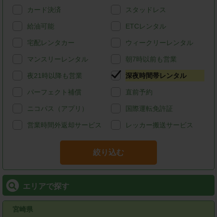
カード決済
スタッドレス
給油可能
ETCレンタル
宅配レンタカー
ウィークリーレンタル
マンスリーレンタル
朝7時以前も営業
夜21時以降も営業
深夜時間帯レンタル
パーフェクト補償
直前予約
ニコパス（アプリ）
国際運転免許証
営業時間外返却サービス
レッカー搬送サービス
絞り込む
エリアで探す
宮崎県