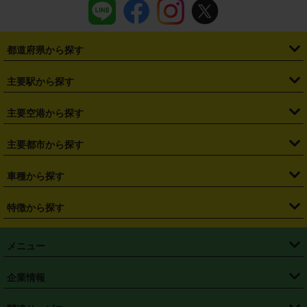
都道府県から探す
・
北海道
・
青森県
・
岩手県
・
宮城県
・
秋田県
・
山形県
主要駅から探す
・
福島県
・
東京都
・
神奈川県
・
埼玉県
・
千葉県
・
茨城県
・
札幌駅
・
仙台駅
・
新宿駅
・
池袋駅
・
渋谷駅
・
東京駅
主要空港から探す
・
栃木県
・
群馬県
・
山梨県
・
愛知県
・
静岡県
・
岐阜県
・
横浜駅
・
川崎駅
・
大宮駅
・
西船橋駅
・
柏駅
・
名古屋駅
・
新千歳空港
・
仙台空港
主要都市から探す
・
長野県
・
新潟県
・
富山県
・
石川県
・
福井県
・
大阪府
・
大阪駅
・
難波駅
・
三宮駅
・
京都駅
・
広島駅
・
博多駅
・
成田空港
・
羽田空港
・
兵庫県
・
京都府
・
滋賀県
・
和歌山県
・
奈良県
・
三重県
・
札幌市
・
仙台市
車種から探す
・
熊本駅
・
那覇空港駅
・
中部国際空港セントレア
・
関西国際空港
・
鳥取県
・
島根県
・
岡山県
・
広島県
・
山口県
・
徳島県
・
千葉市
・
さいたま市
・
軽自動車
・
コンパクトカー
・
ステーションワゴン・セダン
特徴から探す
・
大阪国際空港（伊丹空港）
・
神戸空港
・
香川県
・
愛媛県
・
高知県
・
福岡県
・
佐賀県
・
長崎県
・
横浜市
・
川崎市
・
ミニバン・ワンボックス
・
高級ミニバン・ワンボックス
・
SUV
・
岡山空港
・
徳島空港
・
ハイブリッド
・
宅配レンタカー
・
ETCカードレンタル
・
熊本県
・
大分県
・
宮崎県
・
鹿児島県
・
沖縄県
・
相模原市
・
新潟市
メニュー
・
軽トラック・商用バン
・
福岡空港
・
鹿児島空港
・
長期レンタル
・
深夜時間帯レンタル
・
免責補償プラス
・
静岡市
・
浜松市
・
・
トラック・バン
トップページ
・
はじめての方へ
・
ご利用案内
(タウンエースバン、ライトエースバン等)
企業情報
・
那覇空港
・
パーフェクト補償
・
スタッドレスタイヤ
・
直前予約
・
名古屋市
・
京都市
・
・
トラック・バン
ベストレート保証
・
予約から返却まで
・
・
店舗オリジナル
利用シーン別ガイ
(ハイエースバン・キャラバン等)
・
・
ニコパス(アプリ)
会社概要
・
ニュース
・
国際運転免許証
・
フランチャイズ募集
・
営業時間外返却サービス
・
個人情報保護