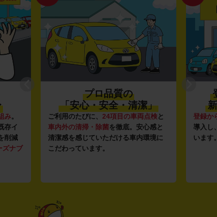
プロ品質の
〜
「安心・安全・清潔」
新
組み
。
ご利用のたびに、
24項目の車両点検
と
登録か
既存イ
車内外の清掃・除菌
を徹底。安心感と
導入し
を削減
清潔感を感じていただける車内環境に
います
ーズナブ
こだわっています。