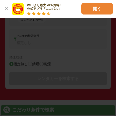
WEBより最大30％お得！

開く
公式アプリ「ニコパス」
車両タイプ
コンパクトカー
その他の検索条件
指定なし
禁煙/喫煙
指定無し
禁煙
喫煙
レンタカーを検索する
こだわり条件で検索