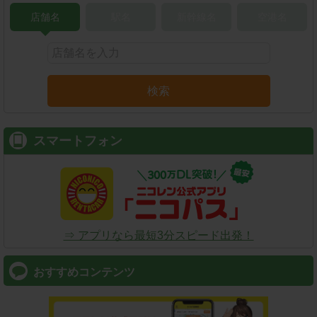
店舗名
駅名
新幹線名
空港名
検索
スマートフォン
⇒ アプリなら最短3分スピード出発！
おすすめコンテンツ