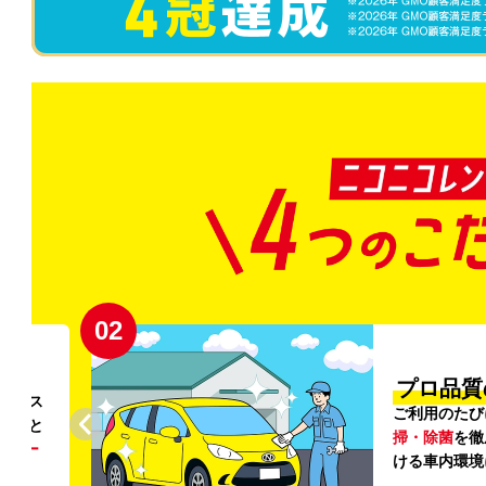
02
円〜
プロ品質
リンス
ご利用のたび
ること
掃・除菌
を徹
う
リー
ける車内環境