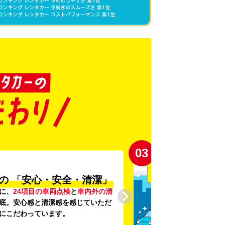
03
の
「安心・安全・清潔」
に、
24項目の車両点検
と
車内外の清
底。安心感と清潔感を感じていただ
にこだわっています。