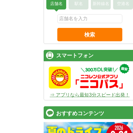
店舗名
駅名
新幹線名
空港名
検索
スマートフォン
⇒ アプリなら最短3分スピード出発！
おすすめコンテンツ