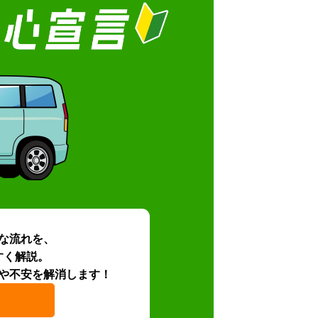
な流れを、
すく解説。
や不安を解消します！