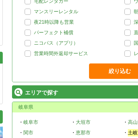
宅配レンタカー
マンスリーレンタル
夜21時以降も営業
パーフェクト補償
ニコパス（アプリ）
営業時間外返却サービス
絞り込む
エリアで探す
岐阜県
・
岐阜市
・
大垣市
・
高山
・
関市
・
恵那市
・
土岐