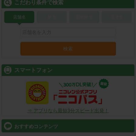
こだわり条件で検索
店舗名
駅名
新幹線名
空港名
検索
スマートフォン
⇒ アプリなら最短3分スピード出発！
おすすめコンテンツ