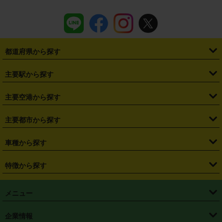
都道府県から探す
・
北海道
・
青森県
・
岩手県
・
宮城県
・
秋田県
・
山形県
主要駅から探す
・
福島県
・
東京都
・
神奈川県
・
埼玉県
・
千葉県
・
茨城県
・
札幌駅
・
仙台駅
・
新宿駅
・
池袋駅
・
渋谷駅
・
東京駅
主要空港から探す
・
栃木県
・
群馬県
・
山梨県
・
愛知県
・
静岡県
・
岐阜県
・
横浜駅
・
川崎駅
・
大宮駅
・
西船橋駅
・
柏駅
・
名古屋駅
・
新千歳空港
・
仙台空港
主要都市から探す
・
長野県
・
新潟県
・
富山県
・
石川県
・
福井県
・
大阪府
・
大阪駅
・
難波駅
・
三宮駅
・
京都駅
・
広島駅
・
博多駅
・
成田空港
・
羽田空港
・
兵庫県
・
京都府
・
滋賀県
・
和歌山県
・
奈良県
・
三重県
・
札幌市
・
仙台市
車種から探す
・
熊本駅
・
那覇空港駅
・
中部国際空港セントレア
・
関西国際空港
・
鳥取県
・
島根県
・
岡山県
・
広島県
・
山口県
・
徳島県
・
千葉市
・
さいたま市
・
軽自動車
・
コンパクトカー
・
ステーションワゴン・セダン
特徴から探す
・
大阪国際空港（伊丹空港）
・
神戸空港
・
香川県
・
愛媛県
・
高知県
・
福岡県
・
佐賀県
・
長崎県
・
横浜市
・
川崎市
・
ミニバン・ワンボックス
・
高級ミニバン・ワンボックス
・
SUV
・
岡山空港
・
徳島空港
・
ハイブリッド
・
宅配レンタカー
・
ETCカードレンタル
・
熊本県
・
大分県
・
宮崎県
・
鹿児島県
・
沖縄県
・
相模原市
・
新潟市
メニュー
・
軽トラック・商用バン
・
福岡空港
・
鹿児島空港
・
長期レンタル
・
深夜時間帯レンタル
・
免責補償プラス
・
静岡市
・
浜松市
・
・
トラック・バン
トップページ
・
はじめての方へ
・
ご利用案内
(タウンエースバン、ライトエースバン等)
企業情報
・
那覇空港
・
パーフェクト補償
・
スタッドレスタイヤ
・
直前予約
・
名古屋市
・
京都市