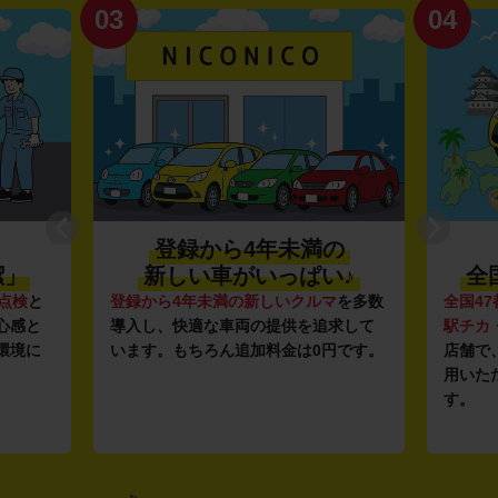
03
04
登録から4年未満の
潔」
新しい車がいっぱい♪
全
点検
と
登録から4年未満の新しいクルマ
を多数
全国47
心感と
導入し、快適な車両の提供を追求して
駅チカ
環境に
います。もちろん追加料金は0円です。
店舗で
用いた
す。