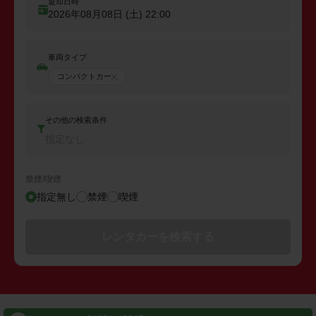
返却日時
2026年08月08日 (土)
22:00
車両タイプ
コンパクトカー
その他の検索条件
指定なし
禁煙/喫煙
指定無し
禁煙
喫煙
レンタカーを検索する