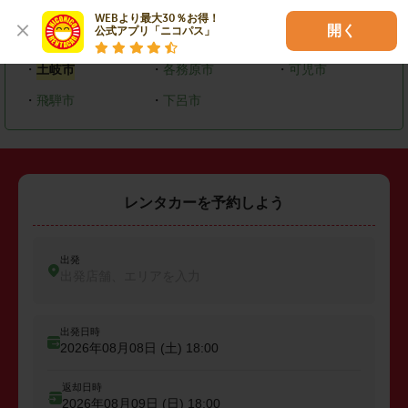
・
岐阜市
・
大垣市
・
高山市
WEBより最大30％お得！

開く
公式アプリ「ニコパス」
・
多治見市
・
関市
・
恵那市
・
土岐市
・
各務原市
・
可児市
・
飛騨市
・
下呂市
レンタカーを予約しよう
出発
出発店舗、エリアを入力
出発日時
2026年08月08日 (土)
18:00
返却日時
2026年08月09日 (日)
18:00