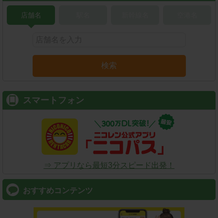
店舗名
駅名
新幹線名
空港名
検索
スマートフォン
⇒ アプリなら最短3分スピード出発！
おすすめコンテンツ