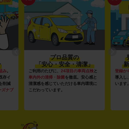
プロ品質の
〜
「安心・安全・清潔」
新
組み
。
ご利用のたびに、
24項目の車両点検
と
登録か
既存イ
車内外の清掃・除菌
を徹底。安心感と
導入し
を削減
清潔感を感じていただける車内環境に
います
ーズナブ
こだわっています。