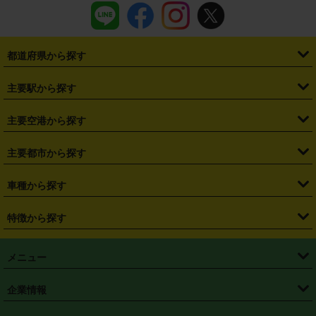
都道府県から探す
・
北海道
・
青森県
・
岩手県
・
宮城県
・
秋田県
・
山形県
主要駅から探す
・
福島県
・
東京都
・
神奈川県
・
埼玉県
・
千葉県
・
茨城県
・
札幌駅
・
仙台駅
・
新宿駅
・
池袋駅
・
渋谷駅
・
東京駅
主要空港から探す
・
栃木県
・
群馬県
・
山梨県
・
愛知県
・
静岡県
・
岐阜県
・
横浜駅
・
川崎駅
・
大宮駅
・
西船橋駅
・
柏駅
・
名古屋駅
・
新千歳空港
・
仙台空港
主要都市から探す
・
長野県
・
新潟県
・
富山県
・
石川県
・
福井県
・
大阪府
・
大阪駅
・
難波駅
・
三宮駅
・
京都駅
・
広島駅
・
博多駅
・
成田空港
・
羽田空港
・
兵庫県
・
京都府
・
滋賀県
・
和歌山県
・
奈良県
・
三重県
・
札幌市
・
仙台市
車種から探す
・
熊本駅
・
那覇空港駅
・
中部国際空港セントレア
・
関西国際空港
・
鳥取県
・
島根県
・
岡山県
・
広島県
・
山口県
・
徳島県
・
千葉市
・
さいたま市
・
軽自動車
・
コンパクトカー
・
ステーションワゴン・セダン
特徴から探す
・
大阪国際空港（伊丹空港）
・
神戸空港
・
香川県
・
愛媛県
・
高知県
・
福岡県
・
佐賀県
・
長崎県
・
横浜市
・
川崎市
・
ミニバン・ワンボックス
・
高級ミニバン・ワンボックス
・
SUV
・
岡山空港
・
徳島空港
・
ハイブリッド
・
宅配レンタカー
・
ETCカードレンタル
・
熊本県
・
大分県
・
宮崎県
・
鹿児島県
・
沖縄県
・
相模原市
・
新潟市
メニュー
・
軽トラック・商用バン
・
福岡空港
・
鹿児島空港
・
長期レンタル
・
深夜時間帯レンタル
・
免責補償プラス
・
静岡市
・
浜松市
・
・
トラック・バン
トップページ
・
はじめての方へ
・
ご利用案内
(タウンエースバン、ライトエースバン等)
企業情報
・
那覇空港
・
パーフェクト補償
・
スタッドレスタイヤ
・
直前予約
・
名古屋市
・
京都市
・
・
トラック・バン
ベストレート保証
・
予約から返却まで
・
・
店舗オリジナル
利用シーン別ガイ
(ハイエースバン・キャラバン等)
・
・
ニコパス(アプリ)
会社概要
・
ニュース
・
国際運転免許証
・
フランチャイズ募集
・
営業時間外返却サービス
・
個人情報保護