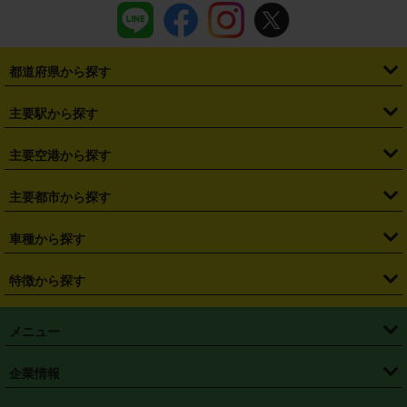
都道府県から探す
・
北海道
・
青森県
・
岩手県
・
宮城県
・
秋田県
・
山形県
主要駅から探す
・
福島県
・
東京都
・
神奈川県
・
埼玉県
・
千葉県
・
茨城県
・
札幌駅
・
仙台駅
・
新宿駅
・
池袋駅
・
渋谷駅
・
東京駅
主要空港から探す
・
栃木県
・
群馬県
・
山梨県
・
愛知県
・
静岡県
・
岐阜県
・
横浜駅
・
川崎駅
・
大宮駅
・
西船橋駅
・
柏駅
・
名古屋駅
・
新千歳空港
・
仙台空港
主要都市から探す
・
長野県
・
新潟県
・
富山県
・
石川県
・
福井県
・
大阪府
・
大阪駅
・
難波駅
・
三宮駅
・
京都駅
・
広島駅
・
博多駅
・
成田空港
・
羽田空港
・
兵庫県
・
京都府
・
滋賀県
・
和歌山県
・
奈良県
・
三重県
・
札幌市
・
仙台市
車種から探す
・
熊本駅
・
那覇空港駅
・
中部国際空港セントレア
・
関西国際空港
・
鳥取県
・
島根県
・
岡山県
・
広島県
・
山口県
・
徳島県
・
千葉市
・
さいたま市
・
軽自動車
・
コンパクトカー
・
ステーションワゴン・セダン
特徴から探す
・
大阪国際空港（伊丹空港）
・
神戸空港
・
香川県
・
愛媛県
・
高知県
・
福岡県
・
佐賀県
・
長崎県
・
横浜市
・
川崎市
・
ミニバン・ワンボックス
・
高級ミニバン・ワンボックス
・
SUV
・
岡山空港
・
徳島空港
・
ハイブリッド
・
宅配レンタカー
・
ETCカードレンタル
・
熊本県
・
大分県
・
宮崎県
・
鹿児島県
・
沖縄県
・
相模原市
・
新潟市
メニュー
・
軽トラック・商用バン
・
福岡空港
・
鹿児島空港
・
長期レンタル
・
深夜時間帯レンタル
・
免責補償プラス
・
静岡市
・
浜松市
・
・
トラック・バン
トップページ
・
はじめての方へ
・
ご利用案内
(タウンエースバン、ライトエースバン等)
企業情報
・
那覇空港
・
パーフェクト補償
・
スタッドレスタイヤ
・
直前予約
・
名古屋市
・
京都市
・
・
トラック・バン
ベストレート保証
・
予約から返却まで
・
・
店舗オリジナル
利用シーン別ガイ
(ハイエースバン・キャラバン等)
・
・
ニコパス(アプリ)
会社概要
・
ニュース
・
国際運転免許証
・
フランチャイズ募集
・
営業時間外返却サービス
・
個人情報保護