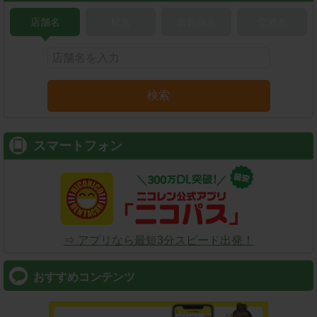
店舗名
駅名
新幹線名
空港名
検索
スマートフォン
⇒ アプリなら最短3分スピード出発！
おすすめコンテンツ