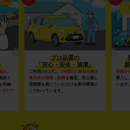
プロ品質の
〜
「安心・安全・清潔」
新
組み
。
ご利用のたびに、
24項目の車両点検
と
登録か
既存イ
車内外の清掃・除菌
を徹底。安心感と
導入し
を削減
清潔感を感じていただける車内環境に
います
ーズナブ
こだわっています。