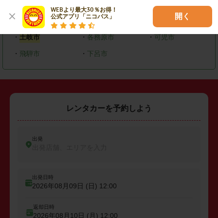
・
岐阜市
・
大垣市
・
高山市
WEBより最大30％お得！

開く
公式アプリ「ニコパス」
・
多治見市
・
関市
・
恵那市
・
土岐市
・
各務原市
・
可児市
・
飛騨市
・
下呂市
レンタカーを予約しよう
出発
出発店舗、エリアを入力
出発日時
2026年08月09日 (日)
12:00
返却日時
2026年08月10日 (月)
12:00