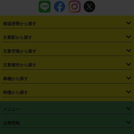
都道府県から探す
・
北海道
・
青森県
・
岩手県
・
宮城県
・
秋田県
・
山形県
主要駅から探す
・
福島県
・
東京都
・
神奈川県
・
埼玉県
・
千葉県
・
茨城県
・
札幌駅
・
仙台駅
・
新宿駅
・
池袋駅
・
渋谷駅
・
東京駅
主要空港から探す
・
栃木県
・
群馬県
・
山梨県
・
愛知県
・
静岡県
・
岐阜県
・
横浜駅
・
川崎駅
・
大宮駅
・
西船橋駅
・
柏駅
・
名古屋駅
・
新千歳空港
・
仙台空港
主要都市から探す
・
長野県
・
新潟県
・
富山県
・
石川県
・
福井県
・
大阪府
・
大阪駅
・
難波駅
・
三宮駅
・
京都駅
・
広島駅
・
博多駅
・
成田空港
・
羽田空港
・
兵庫県
・
京都府
・
滋賀県
・
和歌山県
・
奈良県
・
三重県
・
札幌市
・
仙台市
車種から探す
・
熊本駅
・
那覇空港駅
・
中部国際空港セントレア
・
関西国際空港
・
鳥取県
・
島根県
・
岡山県
・
広島県
・
山口県
・
徳島県
・
千葉市
・
さいたま市
・
軽自動車
・
コンパクトカー
・
ステーションワゴン・セダン
特徴から探す
・
大阪国際空港（伊丹空港）
・
神戸空港
・
香川県
・
愛媛県
・
高知県
・
福岡県
・
佐賀県
・
長崎県
・
横浜市
・
川崎市
・
ミニバン・ワンボックス
・
高級ミニバン・ワンボックス
・
SUV
・
岡山空港
・
徳島空港
・
ハイブリッド
・
宅配レンタカー
・
ETCカードレンタル
・
熊本県
・
大分県
・
宮崎県
・
鹿児島県
・
沖縄県
・
相模原市
・
新潟市
メニュー
・
軽トラック・商用バン
・
福岡空港
・
鹿児島空港
・
長期レンタル
・
深夜時間帯レンタル
・
免責補償プラス
・
静岡市
・
浜松市
・
・
トラック・バン
トップページ
・
はじめての方へ
・
ご利用案内
(タウンエースバン、ライトエースバン等)
企業情報
・
那覇空港
・
パーフェクト補償
・
スタッドレスタイヤ
・
直前予約
・
名古屋市
・
京都市
・
・
トラック・バン
ベストレート保証
・
予約から返却まで
・
・
店舗オリジナル
利用シーン別ガイ
(ハイエースバン・キャラバン等)
・
・
ニコパス(アプリ)
会社概要
・
ニュース
・
国際運転免許証
・
フランチャイズ募集
・
営業時間外返却サービス
・
個人情報保護