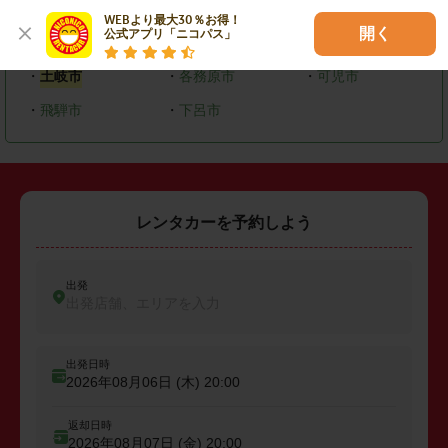
・
岐阜市
・
大垣市
・
高山市
WEBより最大30％お得！

開く
公式アプリ「ニコパス」
・
多治見市
・
関市
・
恵那市
・
土岐市
・
各務原市
・
可児市
・
飛騨市
・
下呂市
レンタカーを予約しよう
出発
出発店舗、エリアを入力
出発日時
2026年08月06日 (木)
20:00
返却日時
2026年08月07日 (金)
20:00