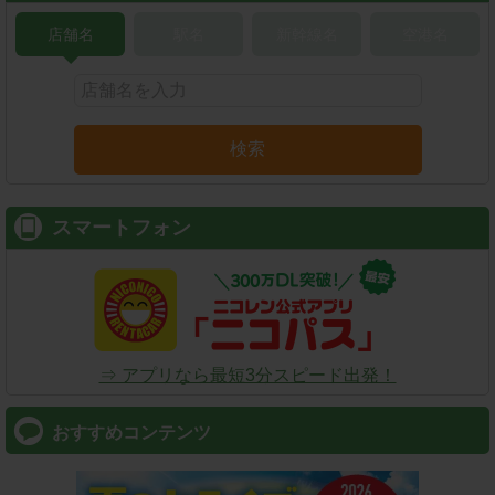
店舗名
駅名
新幹線名
空港名
検索
スマートフォン
⇒ アプリなら最短3分スピード出発！
おすすめコンテンツ