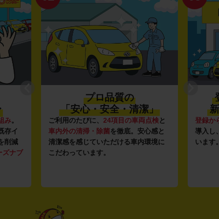
プロ品質の
〜
「安心・安全・清潔」
新
組み
。
ご利用のたびに、
24項目の車両点検
と
登録か
既存イ
車内外の清掃・除菌
を徹底。安心感と
導入し
を削減
清潔感を感じていただける車内環境に
います
ーズナブ
こだわっています。