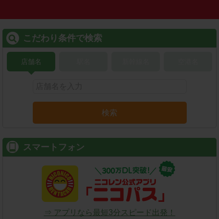
こだわり条件で検索
店舗名
駅名
新幹線名
空港名
検索
スマートフォン
⇒ アプリなら最短3分スピード出発！