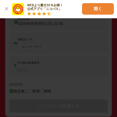
出発日時
WEBより最大30％お得！

2026年08月08日 (土)
21:00
開く
公式アプリ「ニコパス」
返却日時
2026年08月09日 (日)
21:00
車両タイプ
コンパクトカー
その他の検索条件
指定なし
禁煙/喫煙
指定無し
禁煙
喫煙
レンタカーを検索する