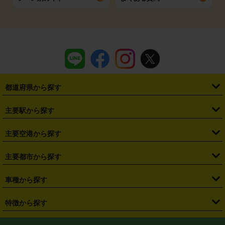
都道府県から探す
・
北海道
・
青森県
・
岩手県
・
宮城県
・
秋田県
・
山形県
主要駅から探す
・
福島県
・
東京都
・
神奈川県
・
埼玉県
・
千葉県
・
茨城県
・
札幌駅
・
仙台駅
・
新宿駅
・
池袋駅
・
渋谷駅
・
東京駅
主要空港から探す
・
栃木県
・
群馬県
・
山梨県
・
愛知県
・
静岡県
・
岐阜県
・
横浜駅
・
川崎駅
・
大宮駅
・
西船橋駅
・
柏駅
・
名古屋駅
・
新千歳空港
・
仙台空港
主要都市から探す
・
長野県
・
新潟県
・
富山県
・
石川県
・
福井県
・
大阪府
・
大阪駅
・
難波駅
・
三宮駅
・
京都駅
・
広島駅
・
博多駅
・
成田空港
・
羽田空港
・
兵庫県
・
京都府
・
滋賀県
・
和歌山県
・
奈良県
・
三重県
・
札幌市
・
仙台市
車種から探す
・
熊本駅
・
那覇空港駅
・
中部国際空港セントレア
・
関西国際空港
・
鳥取県
・
島根県
・
岡山県
・
広島県
・
山口県
・
徳島県
・
千葉市
・
さいたま市
・
軽自動車
・
コンパクトカー
・
ステーションワゴン・セダン
特徴から探す
・
大阪国際空港（伊丹空港）
・
神戸空港
・
香川県
・
愛媛県
・
高知県
・
福岡県
・
佐賀県
・
長崎県
・
横浜市
・
川崎市
・
ミニバン・ワンボックス
・
高級ミニバン・ワンボックス
・
SUV
・
岡山空港
・
徳島空港
・
ハイブリッド
・
宅配レンタカー
・
ETCカードレンタル
・
熊本県
・
大分県
・
宮崎県
・
鹿児島県
・
沖縄県