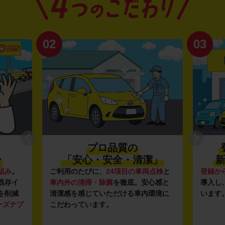
02
03
プロ品質の
〜
「安心・安全・清潔」
新
組み
。
ご利用のたびに、
24項目の車両点検
と
登録か
既存イ
車内外の清掃・除菌
を徹底。安心感と
導入し
を削減
清潔感を感じていただける車内環境に
います
ーズナブ
こだわっています。