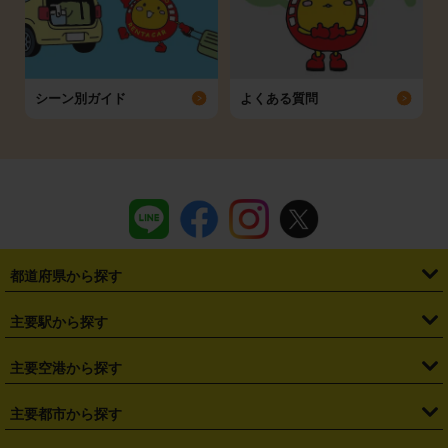
シーン別ガイド
よくある質問
都道府県から探す
・
北海道
・
青森県
・
岩手県
・
宮城県
・
秋田県
・
山形県
主要駅から探す
・
福島県
・
東京都
・
神奈川県
・
埼玉県
・
千葉県
・
茨城県
・
札幌駅
・
仙台駅
・
新宿駅
・
池袋駅
・
渋谷駅
・
東京駅
主要空港から探す
・
栃木県
・
群馬県
・
山梨県
・
愛知県
・
静岡県
・
岐阜県
・
横浜駅
・
川崎駅
・
大宮駅
・
西船橋駅
・
柏駅
・
名古屋駅
・
新千歳空港
・
仙台空港
主要都市から探す
・
長野県
・
新潟県
・
富山県
・
石川県
・
福井県
・
大阪府
・
大阪駅
・
難波駅
・
三宮駅
・
京都駅
・
広島駅
・
博多駅
・
成田空港
・
羽田空港
・
兵庫県
・
京都府
・
滋賀県
・
和歌山県
・
奈良県
・
三重県