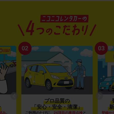
02
03
プロ品質の
〜
「安心・安全・清潔」
新
組み
。
ご利用のたびに、
24項目の車両点検
と
登録か