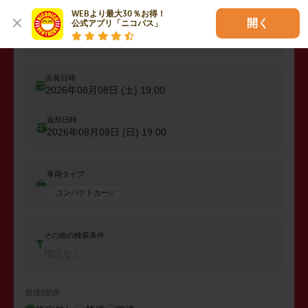
WEBより最大30％お得！

開く
公式アプリ「ニコパス」
出発
出発店舗、エリアを入力
出発日時
2026年08月08日 (土)
19:00
返却日時
2026年08月09日 (日)
19:00
車両タイプ
コンパクトカー
その他の検索条件
指定なし
禁煙/喫煙