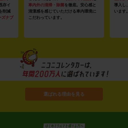
既存イ
車内外の清掃・除菌
を徹底。安心感と
導入し
を削減
清潔感を感じていただける車内環境に
います
ーズナブ
こだわっています。
選ばれる理由を見る