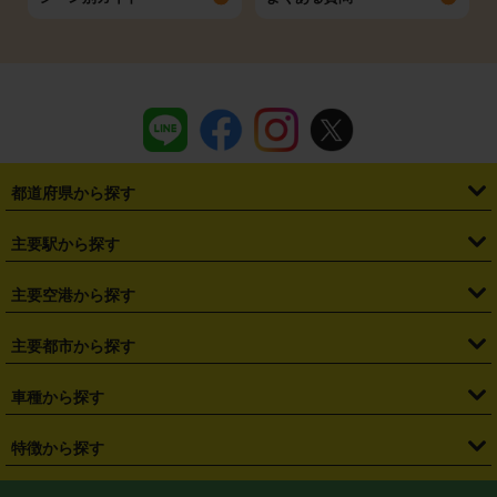
都道府県から探す
・
北海道
・
青森県
・
岩手県
・
宮城県
・
秋田県
・
山形県
主要駅から探す
・
福島県
・
東京都
・
神奈川県
・
埼玉県
・
千葉県
・
茨城県
・
札幌駅
・
仙台駅
・
新宿駅
・
池袋駅
・
渋谷駅
・
東京駅
主要空港から探す
・
栃木県
・
群馬県
・
山梨県
・
愛知県
・
静岡県
・
岐阜県
・
横浜駅
・
川崎駅
・
大宮駅
・
西船橋駅
・
柏駅
・
名古屋駅
・
新千歳空港
・
仙台空港
主要都市から探す
・
長野県
・
新潟県
・
富山県
・
石川県
・
福井県
・
大阪府
・
大阪駅
・
難波駅
・
三宮駅
・
京都駅
・
広島駅
・
博多駅
・
成田空港
・
羽田空港
・
兵庫県
・
京都府
・
滋賀県
・
和歌山県
・
奈良県
・
三重県
・
札幌市
・
仙台市
車種から探す
・
熊本駅
・
那覇空港駅
・
中部国際空港セントレア
・
関西国際空港
・
鳥取県
・
島根県
・
岡山県
・
広島県
・
山口県
・
徳島県
・
千葉市
・
さいたま市
・
軽自動車
・
コンパクトカー
・
ステーションワゴン・セダン
特徴から探す
・
大阪国際空港（伊丹空港）
・
神戸空港
・
香川県
・
愛媛県
・
高知県
・
福岡県
・
佐賀県
・
長崎県
・
横浜市
・
川崎市
・
ミニバン・ワンボックス
・
高級ミニバン・ワンボックス
・
SUV
・
岡山空港
・
徳島空港
・
ハイブリッド
・
宅配レンタカー
・
ETCカードレンタル