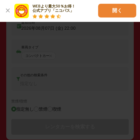
出発日時
WEBより最大30％お得！

2026年08月06日 (木)
22:00
開く
公式アプリ「ニコパス」
返却日時
2026年08月07日 (金)
22:00
車両タイプ
コンパクトカー
その他の検索条件
指定なし
禁煙/喫煙
指定無し
禁煙
喫煙
レンタカーを検索する