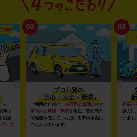
02
03
プロ品質の
〜
「安心・安全・清潔」
新
組み
。
ご利用のたびに、
24項目の車両点検
と
登録か
既存イ
車内外の清掃・除菌
を徹底。安心感と
導入し
を削減
清潔感を感じていただける車内環境に
います
ーズナブ
こだわっています。