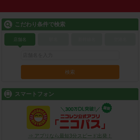
こだわり条件で検索
店舗名
駅名
新幹線名
空港名
検索
スマートフォン
⇒ アプリなら最短3分スピード出発！