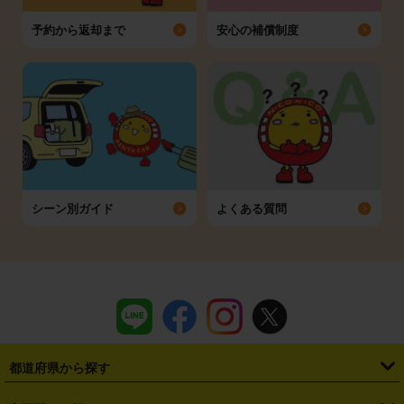
予約から返却まで
安心の補償制度
シーン別ガイド
よくある質問
都道府県から探す
・
北海道
・
青森県
・
岩手県
・
宮城県
・
秋田県
・
山形県