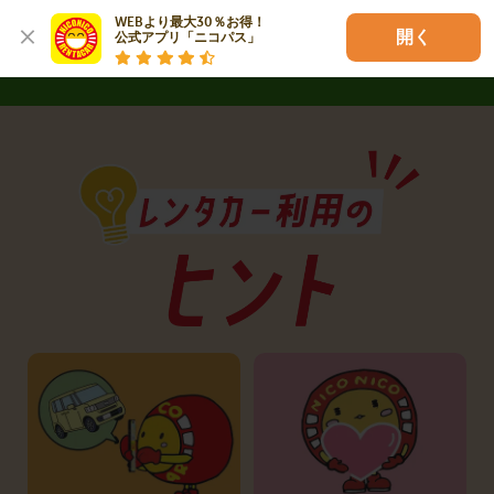
詳しく見る
WEBより最大30％お得！

開く
公式アプリ「ニコパス」