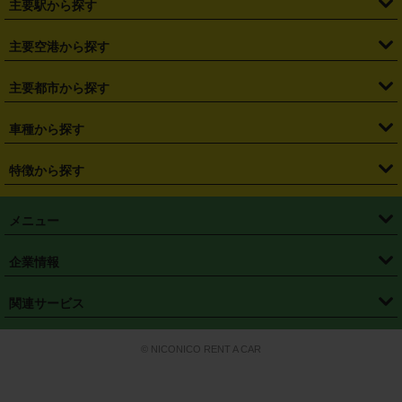
主要駅から探す
・
福島県
・
東京都
・
神奈川県
・
埼玉県
・
千葉県
・
茨城県
・
札幌駅
・
仙台駅
・
新宿駅
・
池袋駅
・
渋谷駅
・
東京駅
主要空港から探す
・
栃木県
・
群馬県
・
山梨県
・
愛知県
・
静岡県
・
岐阜県
・
横浜駅
・
川崎駅
・
大宮駅
・
西船橋駅
・
柏駅
・
名古屋駅
・
新千歳空港
・
仙台空港
主要都市から探す
・
長野県
・
新潟県
・
富山県
・
石川県
・
福井県
・
大阪府
・
大阪駅
・
難波駅
・
三宮駅
・
京都駅
・
広島駅
・
博多駅
・
成田空港
・
羽田空港
・
兵庫県
・
京都府
・
滋賀県
・
和歌山県
・
奈良県
・
三重県
・
札幌市
・
仙台市
車種から探す
・
熊本駅
・
那覇空港駅
・
中部国際空港セントレア
・
関西国際空港
・
鳥取県
・
島根県
・
岡山県
・
広島県
・
山口県
・
徳島県
・
千葉市
・
さいたま市
・
軽自動車
・
コンパクトカー
・
ステーションワゴン・セダン
特徴から探す
・
大阪国際空港（伊丹空港）
・
神戸空港
・
香川県
・
愛媛県
・
高知県
・
福岡県
・
佐賀県
・
長崎県
・
横浜市
・
川崎市
・
ミニバン・ワンボックス
・
高級ミニバン・ワンボックス
・
SUV
・
岡山空港
・
徳島空港
・
ハイブリッド
・
宅配レンタカー
・
ETCカードレンタル
・
熊本県
・
大分県
・
宮崎県
・
鹿児島県
・
沖縄県
・
相模原市
・
新潟市
メニュー
・
軽トラック・商用バン
・
福岡空港
・
鹿児島空港
・
長期レンタル
・
深夜時間帯レンタル
・
免責補償プラス
・
静岡市
・
浜松市
・
・
トラック・バン
トップページ
・
はじめての方へ
・
ご利用案内
(タウンエースバン、ライトエースバン等)
企業情報
・
那覇空港
・
パーフェクト補償
・
スタッドレスタイヤ
・
直前予約
・
名古屋市
・
京都市
・
・
トラック・バン
ベストレート保証
・
予約から返却まで
・
・
店舗オリジナル
利用シーン別ガイ
(ハイエースバン・キャラバン等)
・
・
ニコパス(アプリ)
会社概要
・
ニュース
・
国際運転免許証
・
フランチャイズ募集
・
営業時間外返却サービス
・
個人情報保護
関連サービス
・
大阪市
・
堺市
ド
・
・
レッカー搬送サービス
カスタマーハラスメントに対する基本方針
・
神戸市
・
岡山市
・
・
車種・料金
カーリースなら「定額ニコノリパック」
・
店舗を探す
・
キャンペーン
© NICONICO RENT A CAR
・
特定商取引法に基づく表記
・
旅行業約款
・
広島市
・
北九州市
・
・
会員特典
超短期カーリースの「ニコリース」
・
選ばれる理由
・
安心・安全への取
り組み
・
福岡市
・
熊本市