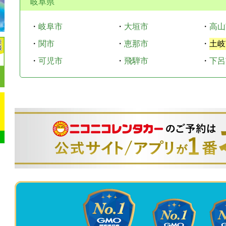
岐阜県
・
岐阜市
・
大垣市
・
高山
・
関市
・
恵那市
・
土岐
・
可児市
・
飛騨市
・
下呂