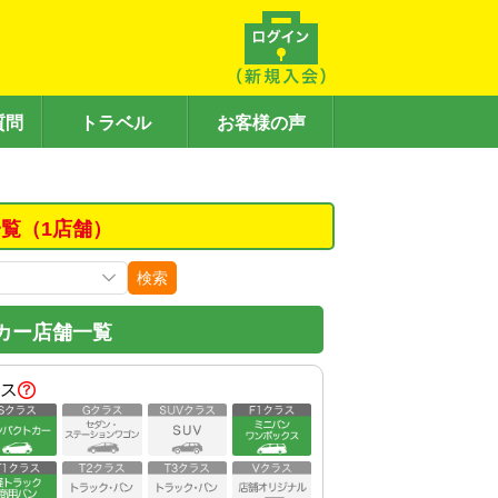
質問
トラベル
お客様の声
覧（1店舗）
検索
カー店舗一覧
ス