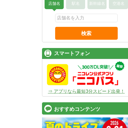
店舗名
駅名
新幹線名
空港名
検索
スマートフォン
⇒ アプリなら最短3分スピード出発！
おすすめコンテンツ