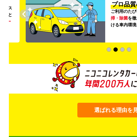
円〜
プロ品質
リンス
ご利用のたび
ること
掃・除菌
を徹
う
リー
ける車内環境
選ばれる理由を