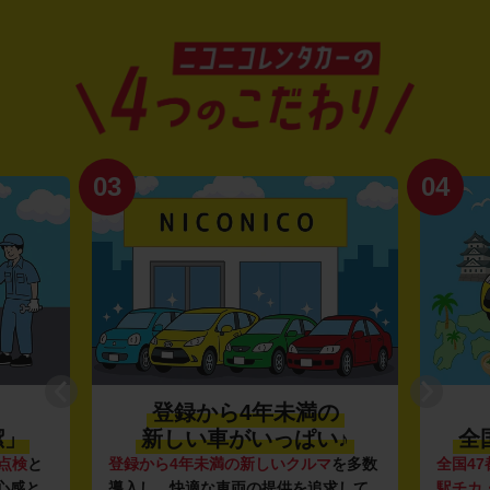
03
04
登録から4年未満の
潔」
新しい車がいっぱい♪
全
点検
と
登録から4年未満の新しいクルマ
を多数
全国47
心感と
導入し、快適な車両の提供を追求して
駅チカ