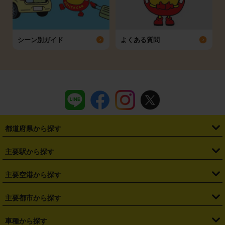
シーン別ガイド
よくある質問
都道府県から探す
・
北海道
・
青森県
・
岩手県
・
宮城県
・
秋田県
・
山形県
主要駅から探す
・
福島県
・
東京都
・
神奈川県
・
埼玉県
・
千葉県
・
茨城県
・
札幌駅
・
仙台駅
・
新宿駅
・
池袋駅
・
渋谷駅
・
東京駅
主要空港から探す
・
栃木県
・
群馬県
・
山梨県
・
愛知県
・
静岡県
・
岐阜県
・
横浜駅
・
川崎駅
・
大宮駅
・
西船橋駅
・
柏駅
・
名古屋駅
・
新千歳空港
・
仙台空港
主要都市から探す
・
長野県
・
新潟県
・
富山県
・
石川県
・
福井県
・
大阪府
・
大阪駅
・
難波駅
・
三宮駅
・
京都駅
・
広島駅
・
博多駅
・
成田空港
・
羽田空港
・
兵庫県
・
京都府
・
滋賀県
・
和歌山県
・
奈良県
・
三重県
・
札幌市
・
仙台市
車種から探す
・
熊本駅
・
那覇空港駅