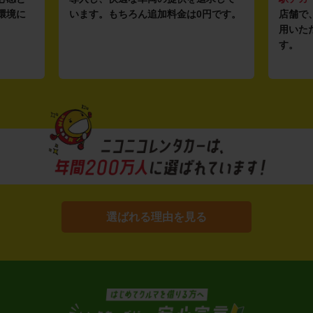
環境に
います。もちろん追加料金は0円です。
店舗で
用いた
す。
選ばれる理由を見る