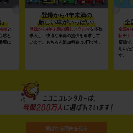
登録から4年未満の
潔」
新しい車がいっぱい♪
全
点検
と
登録から4年未満の新しいクルマ
を多数
全国47
心感と
導入し、快適な車両の提供を追求して
駅チカ
環境に
います。もちろん追加料金は0円です。
店舗で
用いた
す。
選ばれる理由を見る