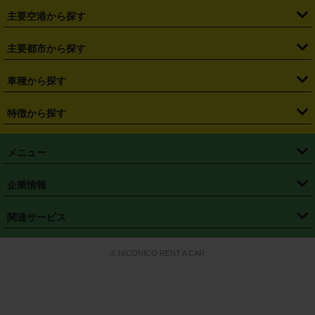
・
福島県
・
東京都
・
神奈川県
・
埼玉県
・
千葉県
・
茨城県
・
札幌駅
・
仙台駅
・
新宿駅
・
池袋駅
・
渋谷駅
・
東京駅
主要空港から探す
・
栃木県
・
群馬県
・
山梨県
・
愛知県
・
静岡県
・
岐阜県
・
横浜駅
・
川崎駅
・
大宮駅
・
西船橋駅
・
柏駅
・
名古屋駅
・
新千歳空港
・
仙台空港
主要都市から探す
・
長野県
・
新潟県
・
富山県
・
石川県
・
福井県
・
大阪府
・
大阪駅
・
難波駅
・
三宮駅
・
京都駅
・
広島駅
・
博多駅
・
成田空港
・
羽田空港
・
兵庫県
・
京都府
・
滋賀県
・
和歌山県
・
奈良県
・
三重県
・
札幌市
・
仙台市
車種から探す
・
熊本駅
・
那覇空港駅
・
中部国際空港セントレア
・
関西国際空港
・
鳥取県
・
島根県
・
岡山県
・
広島県
・
山口県
・
徳島県
・
千葉市
・
さいたま市
・
軽自動車
・
コンパクトカー
・
ステーションワゴン・セダン
特徴から探す
・
大阪国際空港（伊丹空港）
・
神戸空港
・
香川県
・
愛媛県
・
高知県
・
福岡県
・
佐賀県
・
長崎県
・
横浜市
・
川崎市
・
ミニバン・ワンボックス
・
高級ミニバン・ワンボックス
・
SUV
・
岡山空港
・
徳島空港
・
ハイブリッド
・
宅配レンタカー
・
ETCカードレンタル
・
熊本県
・
大分県
・
宮崎県
・
鹿児島県
・
沖縄県
・
相模原市
・
新潟市
メニュー
・
軽トラック・商用バン
・
福岡空港
・
鹿児島空港
・
長期レンタル
・
深夜時間帯レンタル
・
免責補償プラス
・
静岡市
・
浜松市
・
・
トラック・バン
トップページ
・
はじめての方へ
・
ご利用案内
(タウンエースバン、ライトエースバン等)
企業情報
・
那覇空港
・
パーフェクト補償
・
スタッドレスタイヤ
・
直前予約
・
名古屋市
・
京都市
・
・
トラック・バン
ベストレート保証
・
予約から返却まで
・
・
店舗オリジナル
利用シーン別ガイ
(ハイエースバン・キャラバン等)
・
・
ニコパス(アプリ)
会社概要
・
ニュース
・
国際運転免許証
・
フランチャイズ募集
・
営業時間外返却サービス
・
個人情報保護
関連サービス
・
大阪市
・
堺市
ド
・
・
レッカー搬送サービス
カスタマーハラスメントに対する基本方針
・
神戸市
・
岡山市
・
・
車種・料金
カーリースなら「定額ニコノリパック」
・
店舗を探す
・
キャンペーン
© NICONICO RENT A CAR
・
特定商取引法に基づく表記
・
旅行業約款
・
広島市
・
北九州市
・
・
会員特典
超短期カーリースの「ニコリース」
・
選ばれる理由
・
安心・安全への取
り組み
・
福岡市
・
熊本市
・
清潔・快適な車内
・
徹底した車両点検
・
新しいクルマ